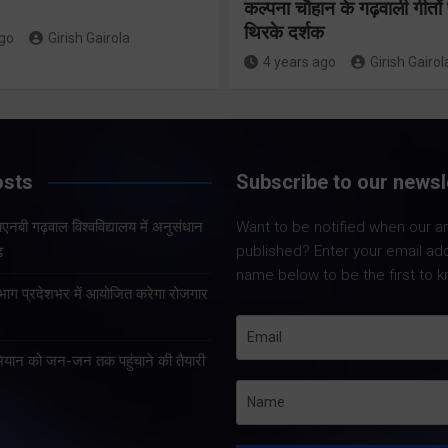
कल्पना चौहान के गढ़वाली गीत
थिरके दर्शक
ago
Girish Gairola
तीसरी बार
4 years ago
Girish Gairol
सरकार के संकल्प
459 करोड़ 
पर भाजपा गढ़वाल
एचएनबी गढ़
मंडल अध्यक्षों की
विश्वविद्यालय
osts
Subscribe to our newsl
महत्वपूर्ण बैठक
अनुसंधान स
नबी गढ़वाल विश्वविद्यालय में अनुसंधान
Want to be notified when our art
सम्पन्न
होगी सुदृढ
published? Enter your email ad
ढ
name below to be the first to k
Share Now
िभाग प्रदेशभर में आयोजित करेगा रोजगार
Share Now
ियान को जन-जन तक पहुंचाने की तैयारी
Share Nowदेहरादून। विकसित
Share Nowदेहरादून। 
भारत निर्माण के लिए लगातार
विद्यालयी शिक्षा, तकनीकी
तीसरी बार सरकार बनाने के