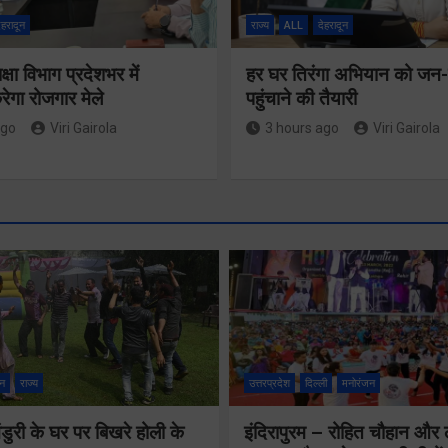
ेहरादून
राज्य
ALL
देहरादून
षा विभाग प्रदेशभर में
हर घर तिरंगा अभियान को ज
गा रोजगार मेले
पहुंचाने की तैयारी
ago
Viri Gairola
3 hours ago
Viri Gairola
न
राज्य
उत्तरप्रदेश
दिल्ली
मनोरंजन
ुरी के घर पर बिखरे होली के
इंदिरापुरम – रोहित चौहान और