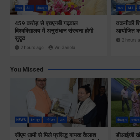
राज्य
ALL
देहरादून
राज्य
ALL
द
459 करोड़ से एचएनबी गढ़वाल
तकनीकी शिक्
विश्वविद्यालय में अनुसंधान संरचना होगी
आयोजित करे
सुदृढ
2 hours 
2 hours ago
Viri Gairola
You Missed
NEWS
देहरादून
मनोरंजन
राज्य
देहरादून
मनोरंज
सीएम धामी से मिले प्रसिद्ध गायक कैलाश
डीआईजी खंड