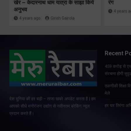
खेर – केदारनाथ धाम यात्रा के साझा किये
रंग
अनुभव
4 years 
4 years ago
Girish Gairola
Recent P
459 करोड़ से एचए
संरचना होगी सुदृ
तकनीकी शिक्षा व
मेले
देश दुनिया की हर बड़ी – ताजा खबरे अपडेट करता है | हम
हर घर तिरंगा अभ
आपको सीधे मनोरंजन उद्योग से नवीनतम ब्रेकिंग न्यूज
प्रदान करते हैं।