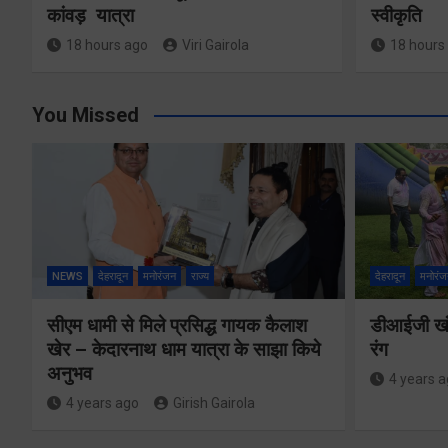
कांवड़ यात्रा
स्वीकृति
18 hours ago
Viri Gairola
18 hours
You Missed
NEWS
देहरादून
मनोरंजन
राज्य
देहरादून
मनोरंज
सीएम धामी से मिले प्रसिद्ध गायक कैलाश
डीआईजी खंड
खेर – केदारनाथ धाम यात्रा के साझा किये
रंग
अनुभव
4 years 
4 years ago
Girish Gairola