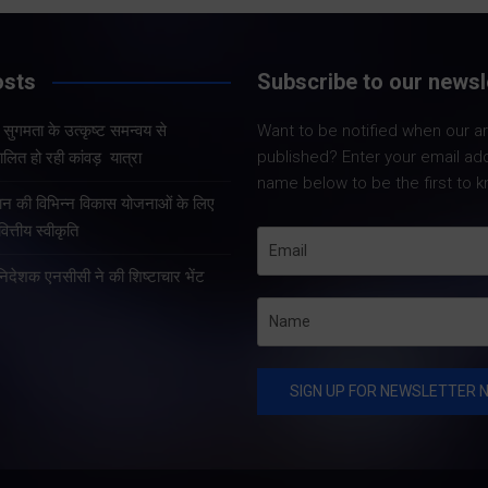
Share Now
Share Now
osts
Subscribe to our newsl
और सुगमता के उत्कृष्ट समन्वय से
Want to be notified when our art
Share Nowदेहरा
Share Nowदेहरादून। मुख्य
published? Enter your email ad
लित हो रही कांवड़ यात्रा
मुख्यमंत्री पुष्कर स
सचिव आनंद बर्द्धन ने गुरुवार को
name below to be the first to k
कुशल नेतृत्व एवं 
राज्य आपातकालीन परिचालन
्रदान की विभिन्न विकास योजनाओं के लिए
प्रभावी व्यवस्थाओ
केंद्र पहुंचकर प्रदेश में लगातार
त्तीय स्वीकृति
उत्तराखंड में कांवड़
हो रही वर्षा तथा बारिश के कारण
तरह व्यवस्थित, सु
हानिदेशक एनसीसी ने की शिष्टाचार भेंट
उत्पन्न स्थिति की विस्तृत समीक्षा
सुचारु रूप से संच
की।…