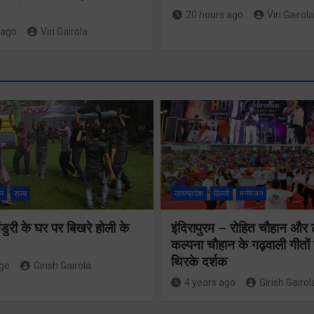
20 hours ago
Viri Gairola
 ago
Viri Gairola
श्रद्धा, सु
सुगमता क
न
राज्य
उत्तरप्रदेश
दिल्ली
मनोरंजन
उत्कृष्ट 
ुरी के घर पर बिखरे होली के
इंदिरापुरम – रोहित चौहान और
से सफलता
24×7 अलर्ट मोड
कल्पना चौहान के गढ़वाली गीत
संचालित ह
थिरके दर्शक
में रहें अधिकारीः
ago
Girish Gairola
कांवड़ या
4 years ago
Girish Gairol
मुख्य सचिव