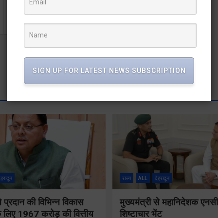
अलग-अलग हादसों में पांच कांवडियों की मौत
SIGN UP FOR LATEST NEWS SUBSCRIPTION
ेहरादून
राज्य
ALL
देहरादून
 ने प्रदान की विभिन्न विकास
मुख्यमंत्री से महानिदेशक एनस
 लिए 1967 करोड़ की वित्तीय
शिष्टाचार भेंट