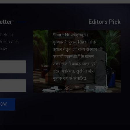
etter
Editors Pick
Share Nowदेहरादून।
icle is
दून।
मुख्यमंत्री पुष्कर सिंह धामी ने
dress and
िंह धामी के
प्रदेश में शहरी आधारभूत
now.
राज्य सरकार की
सुविधाओं के सुदृढ़ीकरण तथा
ं के कारण
जीआईएस आधारित जल-निकासी
 यात्रा पूरी
योजना के लिए कुल 1967 करोड़
रक्षित और
की वित्तीय स्वीकृति प्रदान की है।
ालित…
…