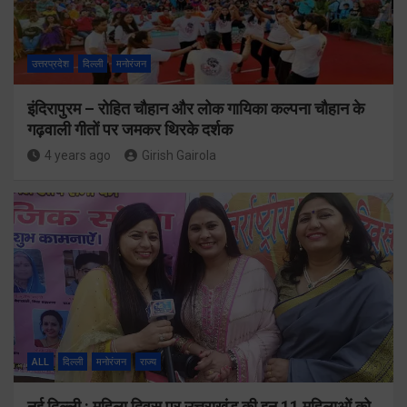
उत्तरप्रदेश
दिल्ली
मनोरंजन
इंदिरापुरम – रोहित चौहान और लोक गायिका कल्पना चौहान के
गढ़वाली गीतों पर जमकर थिरके दर्शक
4 years ago
Girish Gairola
ALL
दिल्ली
मनोरंजन
राज्य
नई दिल्ली : महिला दिवस पर उत्तराखंड की इन 11 महिलाओं को