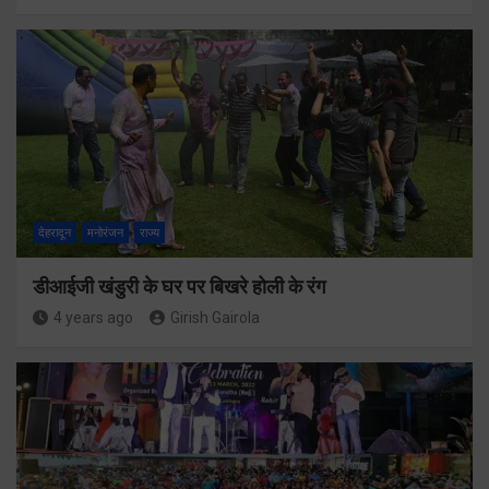
देहरादून
मनोरंजन
राज्य
डीआईजी खंडुरी के घर पर बिखरे होली के रंग
4 years ago
Girish Gairola