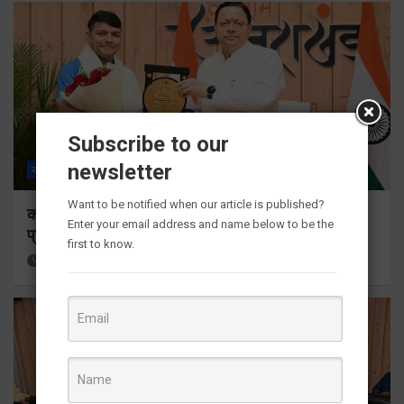
Subscribe to our
newsletter
राज्य
ALL
देहरादून
Want to be notified when our article is published?
कॉमनवेल्थ गेम्स 2026 के उत्तराखंड के पदक विजेताओं और
Enter your email address and name below to be the
प्रशिक्षकों को मुख्यमंत्री धामी ने किया सम्मानित
first to know.
12 hours ago
Viri Gairola