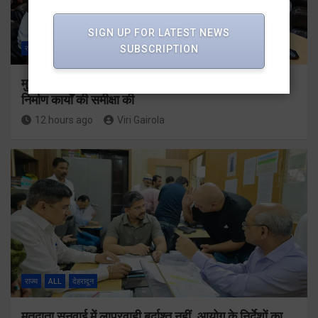
SIGN UP FOR LATEST NEWS
SUBSCRIPTION
राज्य
ALL
देहरादून
मुख्यमंत्री धामी ने उत्तराखंड क्रीड़ा विश्वविद्यालय गौलापार के
निर्माण कार्यों की समीक्षा की
12 hours ago
Viri Gairola
राज्य
ALL
देहरादून
मतदाता सुनवाई में लापरवाही बर्दाश्त नहीं, आयोग के निर्देशों का