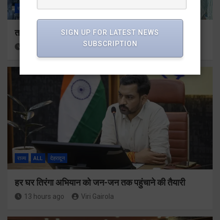
राज्य
ALL
देहरादून
तकनीकी शिक्षा विभाग प्रदेशभर में आयोजित करेगा रोजगार मेले
SIGN UP FOR LATEST NEWS
SUBSCRIPTION
12 hours ago
Viri Gairola
राज्य
ALL
देहरादून
हर घर तिरंगा अभियान को जन-जन तक पहुंचाने की तैयारी
13 hours ago
Viri Gairola