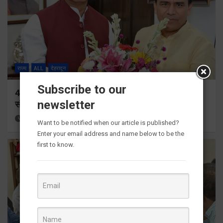
राज्य
ALL
देहरादून
Subscribe to our
459 करोड़ से एचएनबी गढ़वाल विश्वविद्यालय में अनुसंधान
newsletter
संरचना होगी सुदृढ
12 hours ago
Viri Gairola
Want to be notified when our article is published?
Enter your email address and name below to be the
first to know.