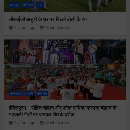
देहरादून
मनोरंजन
राज्य
डीआईजी खंडुरी के घर पर बिखरे होली के रंग
4 years ago
Girish Gairola
उत्तरप्रदेश
दिल्ली
मनोरंजन
इंदिरापुरम – रोहित चौहान और लोक गायिका कल्पना चौहान के
गढ़वाली गीतों पर जमकर थिरके दर्शक
4 years ago
Girish Gairola