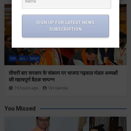
SIGN UP FOR LATEST NEWS
SUBSCRIPTION
राज्य
ALL
देहरादून
तीसरी बार सरकार के संकल्प पर भाजपा गढ़वाल मंडल अध्यक्षों
की महत्वपूर्ण बैठक सम्पन्न
19 hours ago
Viri Gairola
You Missed