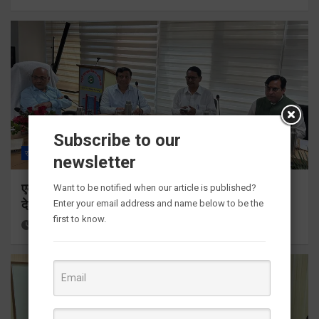
Subscribe to our
राज्य
ALL
देहरादून
newsletter
एमडीडीए बोर्ड बैठक में 25 विकास प्रस्तावों को मिली मंजूरी,
Want to be notified when our article is published?
देहरादून-मसूरी के नियोजित विकास को मिलेगी रफ्तार
Enter your email address and name below to be the
first to know.
12 hours ago
Viri Gairola