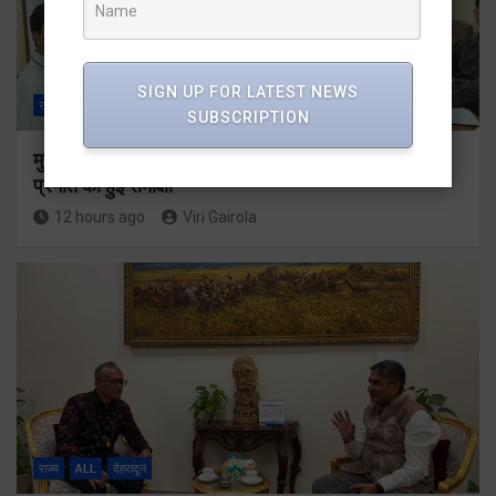
SIGN UP FOR LATEST NEWS
राज्य
ALL
देहरादून
SUBSCRIPTION
मुख्यमंत्री के दिशा-निर्देशों में पीएम आवास योजना (शहरी) की
प्रगति की हुई समीक्षा
12 hours ago
Viri Gairola
राज्य
ALL
देहरादून