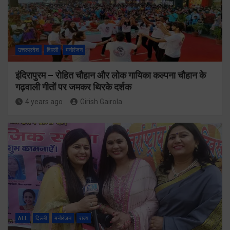
उत्तरप्रदेश
दिल्ली
मनोरंजन
इंदिरापुरम – रोहित चौहान और लोक गायिका कल्पना चौहान के
गढ़वाली गीतों पर जमकर थिरके दर्शक
4 years ago
Girish Gairola
ALL
दिल्ली
मनोरंजन
राज्य