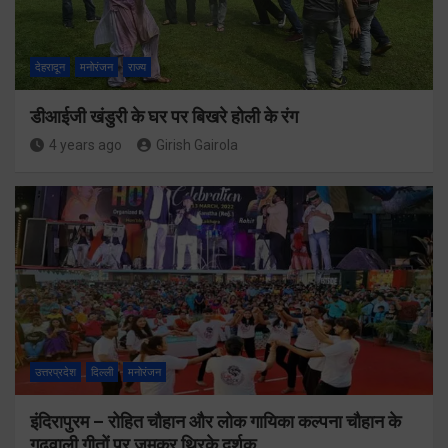
देहरादून
मनोरंजन
राज्य
डीआईजी खंडुरी के घर पर बिखरे होली के रंग
4 years ago
Girish Gairola
उत्तरप्रदेश
दिल्ली
मनोरंजन
इंदिरापुरम – रोहित चौहान और लोक गायिका कल्पना चौहान के
गढ़वाली गीतों पर जमकर थिरके दर्शक