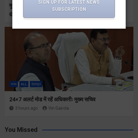
SIGN UP FOR LATEST NEWS
मुख्यमंत्री से महानिदेशक एनसीसी ने की शिष्टाचार भेंट
SUBSCRIPTION
3 hours ago
Viri Gairola
राज्य
ALL
देहरादून
24×7 अलर्ट मोड में रहें अधिकारीः मुख्य सचिव
3 hours ago
Viri Gairola
You Missed