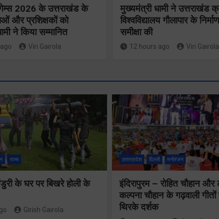
गेम्स 2026 के उत्तराखंड के
मुख्यमंत्री धामी ने उत्तराखंड क्
ओं और प्रशिक्षकों को
विश्वविद्यालय गौलापार के निर्माण
 धामी ने किया सम्मानित
समीक्षा की
 ago
Viri Gairola
12 hours ago
Viri Gairola
मुख्य सचिव 
मतदाता सुनवाई में
सभी बड़े
लापरवाही बर्दाश्त
प्रोजेक्ट्स 
नहीं, आयोग के
निर्माण कार्य
न
राज्य
उत्तरप्रदेश
दिल्ली
मनोरंजन
निर्देशों का शत-
नियमित सम
प्रतिशत पालन
ुरी के घर पर बिखरे होली के
इंदिरापुरम – रोहित चौहान और
पूर्ण किए जान
कल्पना चौहान के गढ़वाली गीत
सुनिश्चित करेंः
निर्देश दिए
थिरके दर्शक
ago
Girish Gairola
गढ़वाल आयुक्त