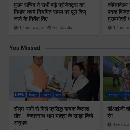
मुख्य सचिव ने सभी बड़े प्रोजेक्ट्स का
कॉमनवेल्थ 
निर्माण कार्य नियमित समय पर पूर्ण किए
पदक विजेता
जाने के निर्देश दिए
मुख्यमंत्री
12 hours ago
Viri Gairola
12 hours
You Missed
NEWS
देहरादून
मनोरंजन
राज्य
देहरादून
मनोरंज
सीएम धामी से मिले प्रसिद्ध गायक कैलाश
डीआईजी खंड
खेर – केदारनाथ धाम यात्रा के साझा किये
रंग
अनुभव
4 years 