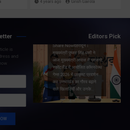
a
4 years ago
Girish Gairola
Share Now
etter
Editors Pick
 मुख्य
Share Nowदेहरादून।
शुक्रवार
icle is
मुख्यमंत्री पुष्कर सिंह धामी ने
के मेगा
dress and
आज मुख्यमंत्री आवास में ग्लासगो,
की। मुख्य
now.
स्कॉटलैंड में आयोजित कॉमनवेल्थ
र सभी बड़े
गेम्स 2026 में उत्कृष्ट प्रदर्शन
ार्य…
कर उत्तराखंड का गौरव बढ़ाने
वाले खिलाड़ियों और उनके…