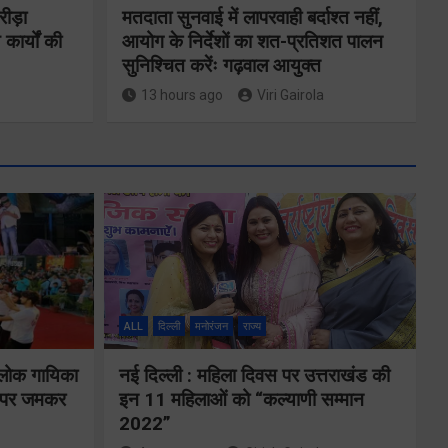
रीड़ा
मतदाता सुनवाई में लापरवाही बर्दाश्त नहीं,
 कार्यों की
आयोग के निर्देशों का शत-प्रतिशत पालन
सुनिश्चित करेंः गढ़वाल आयुक्त
13 hours ago
Viri Gairola
ने
कॉमनवेल्थ गेम्स
2026 के
का
उत्तराखंड के
ALL
दिल्ली
मनोरंजन
राज्य
पदक विजेताओं
य पर
और प्रशिक्षकों को
 लोक गायिका
नई दिल्ली : महिला दिवस पर उत्तराखंड की
े के
ों पर जमकर
इन 11 महिलाओं को “कल्याणी सम्मान
मुख्यमंत्री धामी ने
2022”
किया सम्मानित