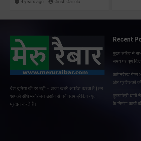
4 years ago
Girish Gairola
Recent P
मुख्य सचिव ने सभी
समय पर पूर्ण किए 
कॉमनवेल्थ गेम्स
और प्रशिक्षकों को
देश दुनिया की हर बड़ी – ताजा खबरे अपडेट करता है | हम
मुख्यमंत्री धामी न
आपको सीधे मनोरंजन उद्योग से नवीनतम ब्रेकिंग न्यूज
के निर्माण कार्यों 
प्रदान करते हैं।