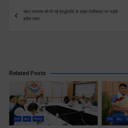
Post
चंदन रामदास को दी गई श्रद्धांजलि के लाइव टेलीकास्ट पर भड़के
navigation
हरीश रावत
Related Posts
राज्य
ALL
देहरादून
राज्य
ALL
द