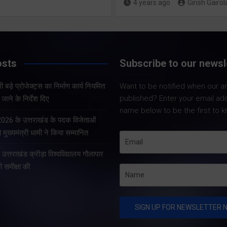
4 years ago
Girish Gairol
Share Now
Share Now
osts
Subscribe to our newsl
Share Nowदेहरादून।
Share Nowदेहरादून। भारत
सचिव आनन्द बर्द्धन ने 
 बड़े प्रोजेक्ट्स का निर्माण कार्य नियमित
Want to be notified when our art
निर्वाचन आयोग एवं मुख्य निर्वाचन
को सचिवालय में प्रदेश 
published? Enter your email ad
जाने के निर्देश दिए
अधिकारी, उत्तराखण्ड के निर्देशों
प्रोजेक्ट्स की समीक्षा 
name below to be the first to k
के अनुपालन में विशेष गहन
सचिव ने प्रदेश के भीत
 2026 के उत्तराखंड के पदक विजेताओं
पुनरीक्षण अभियान के तहत
प्रोजेक्ट्स का निर्माण क
 मुख्यमंत्री धामी ने किया सम्मानित
गढ़वाल आयुक्त एवं रोल ऑब्जर्वर
े उत्तराखंड क्रीड़ा विश्वविद्यालय गौलापार
आनंद स्वरूप ने शुक्रवार…
की समीक्षा की