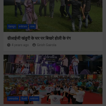
देहरादून
मनोरंजन
राज्य
डीआईजी खंडुरी के घर पर बिखरे होली के रंग
4 years ago
Girish Gairola
उत्तरप्रदेश
दिल्ली
मनोरंजन