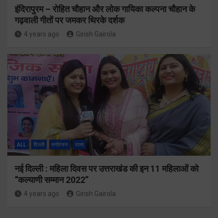
इंदिरापुरम – रोहित चौहान और लोक गायिका कल्पना चौहान के
गढ़वाली गीतों पर जमकर थिरके दर्शक
4 years ago
Girish Gairola
ALL
दिल्ली
मनोरंजन
राज्य
नई दिल्ली : महिला दिवस पर उत्तराखंड की इन 11 महिलाओं को
“कल्याणी सम्मान 2022”
4 years ago
Girish Gairola