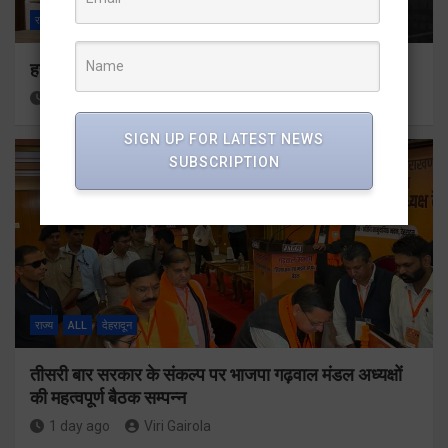
राज्य
ALL
देहरादून
हर घर तिरंगा अभियान को जन-जन तक पहुंचाने की तैयारी
24 hours ago
Viri Gairola
SIGN UP FOR LATEST NEWS
SUBSCRIPTION
राज्य
ALL
देहरादून
तीसरी बार सरकार के संकल्प पर भाजपा गढ़वाल मंडल अध्यक्षों
की महत्वपूर्ण बैठक सम्पन्न
1 day ago
Viri Gairola