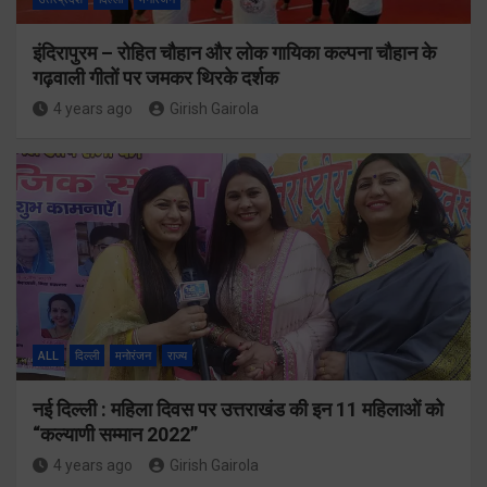
इंदिरापुरम – रोहित चौहान और लोक गायिका कल्पना चौहान के
गढ़वाली गीतों पर जमकर थिरके दर्शक
4 years ago
Girish Gairola
ALL
दिल्ली
मनोरंजन
राज्य
नई दिल्ली : महिला दिवस पर उत्तराखंड की इन 11 महिलाओं को
“कल्याणी सम्मान 2022”
4 years ago
Girish Gairola