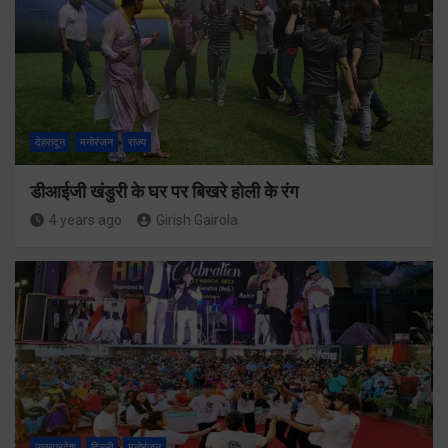
देहरादून
मनोरंजन
राज्य
डीआईजी खंडुरी के घर पर बिखरे होली के रंग
4 years ago
Girish Gairola
उत्तरप्रदेश
दिल्ली
मनोरंजन