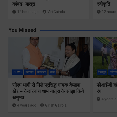
कांवड़ यात्रा
स्वीकृति
12 hours ago
Viri Gairola
12 hours
You Missed
NEWS
देहरादून
मनोरंजन
राज्य
देहरादून
मनोरंज
सीएम धामी से मिले प्रसिद्ध गायक कैलाश
डीआईजी खंड
खेर – केदारनाथ धाम यात्रा के साझा किये
रंग
अनुभव
4 years 
4 years ago
Girish Gairola