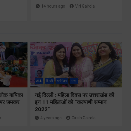
14 hours ago
Viri Gairola
मुख्यमंत्री ने
्षा और
प्रदान की विभिन्न
विकास योजनाओं
ALL
दिल्ली
मनोरंजन
राज्य
्वय
के लिए 1967
 लोक गायिका
नई दिल्ली : महिला दिवस पर उत्तराखंड की
र्वक
करोड़ की वित्तीय
ों पर जमकर
इन 11 महिलाओं को “कल्याणी सम्मान
रही
2022”
स्वीकृति
ा
a
4 years ago
Girish Gairola
Share Now