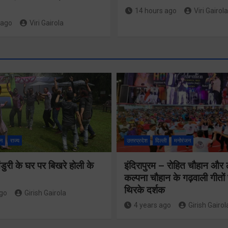
14 hours ago
Viri Gairola
 ago
Viri Gairola
श्रद्धा, सुरक
सुगमता के
न
राज्य
उत्तरप्रदेश
दिल्ली
मनोरंजन
उत्कृष्ट समन
ुरी के घर पर बिखरे होली के
इंदिरापुरम – रोहित चौहान और
से सफलतापू
24×7 अलर्ट मोड
कल्पना चौहान के गढ़वाली गीत
संचालित हो 
थिरके दर्शक
में रहें अधिकारीः
ago
Girish Gairola
कांवड़ यात्र
4 years ago
Girish Gairol
मुख्य सचिव