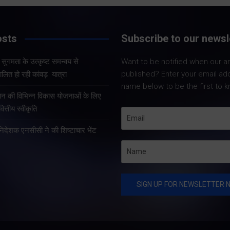
Share Now
Share Now
osts
Subscribe to our newsl
और सुगमता के उत्कृष्ट समन्वय से
Want to be notified when our art
Share Nowदेहरादून
Share Nowदेहरादून। मुख्य
published? Enter your email ad
लित हो रही कांवड़ यात्रा
मुख्यमंत्री पुष्कर सिंह 
सचिव आनंद बर्द्धन ने गुरुवार को
name below to be the first to k
कुशल नेतृत्व एवं राज्
राज्य आपातकालीन परिचालन
्रदान की विभिन्न विकास योजनाओं के लिए
प्रभावी व्यवस्थाओं के 
केंद्र पहुंचकर प्रदेश में लगातार
त्तीय स्वीकृति
उत्तराखंड में कांवड़ यात्
हो रही वर्षा तथा बारिश के कारण
तरह व्यवस्थित, सुरक्षि
हानिदेशक एनसीसी ने की शिष्टाचार भेंट
उत्पन्न स्थिति की विस्तृत समीक्षा
सुचारु रूप से संचालित
की।…