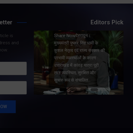
etter
Editors Pick
Share Nowदेहरादून।
icle is
।
मुख्यमंत्री पुष्कर सिंह धामी ने
dress and
धामी के
प्रदेश में शहरी आधारभूत
now.
य सरकार की
सुविधाओं के सुदृढ़ीकरण तथा
कारण
जीआईएस आधारित जल-निकासी
रा पूरी
योजना के लिए कुल 1967 करोड़
त और
की वित्तीय स्वीकृति प्रदान की है।
…
…