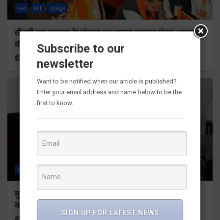
राज्य
ALL
देहरादून
तीसरी बार सरकार के संकल्प पर भाजपा गढ़वाल मंडल अध्यक्षों
की महत्वपूर्ण बैठक सम्पन्न
Subscribe to our
1 hour ago
Viri Gairola
newsletter
Want to be notified when our article is published?
Enter your email address and name below to be the
first to know.
राज्य
ALL
देहरादून
मुख्यमंत्री ने 9 लाख 87 हजार 17 पेंशन लाभार्थियों को 146
करोड़ 32 लाख की पेंशन राशि का किया भुगतान
SIGN UP FOR LATEST NEWS
2 hours ago
Viri Gairola