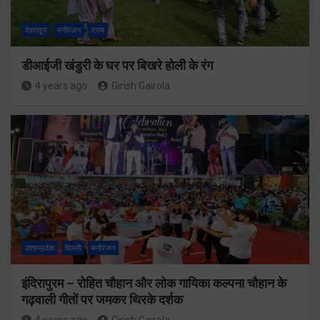
देहरादून
मनोरंजन
राज्य
डीआईजी खंडुरी के घर पर बिखरे होली के रंग
4 years ago
Girish Gairola
उत्तरप्रदेश
दिल्ली
मनोरंजन
इंदिरापुरम – रोहित चौहान और लोक गायिका कल्पना चौहान के
गढ़वाली गीतों पर जमकर थिरके दर्शक