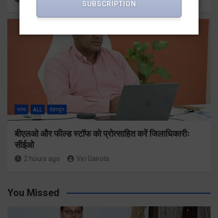
SUBSCRIPTION
राज्य
ALL
देहरादून
बीएलओ और फील्ड स्टॉफ को प्रोत्साहित करें जिलाधिकारीः
सीईओ
2 hours ago
Viri Gairola
You Missed