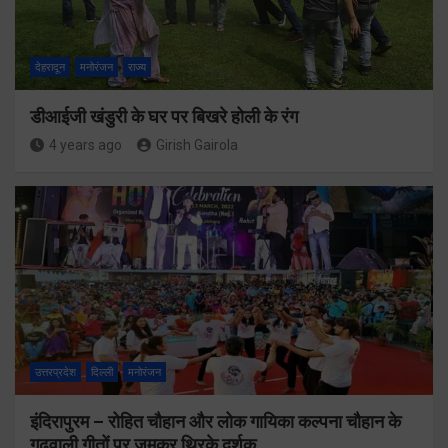
देहरादून
मनोरंजन
राज्य
डीआईजी खंडुरी के घर पर बिखरे होली के रंग
4 years ago
Girish Gairola
उत्तरप्रदेश
दिल्ली
मनोरंजन
इंदिरापुरम – रोहित चौहान और लोक गायिका कल्पना चौहान के
गढ़वाली गीतों पर जमकर थिरके दर्शक