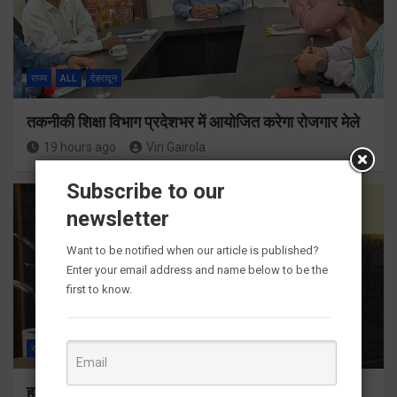
राज्य
ALL
देहरादून
तकनीकी शिक्षा विभाग प्रदेशभर में आयोजित करेगा रोजगार मेले
19 hours ago
Viri Gairola
Subscribe to our
newsletter
Want to be notified when our article is published?
Enter your email address and name below to be the
first to know.
राज्य
ALL
देहरादून
हर घर तिरंगा अभियान को जन-जन तक पहुंचाने की तैयारी