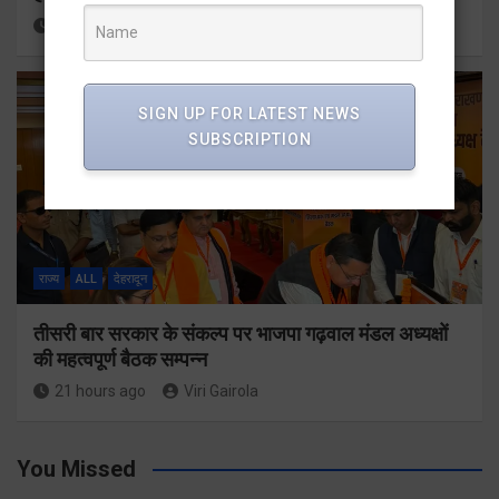
20 hours ago
Viri Gairola
SIGN UP FOR LATEST NEWS
SUBSCRIPTION
राज्य
ALL
देहरादून
तीसरी बार सरकार के संकल्प पर भाजपा गढ़वाल मंडल अध्यक्षों
की महत्वपूर्ण बैठक सम्पन्न
21 hours ago
Viri Gairola
You Missed