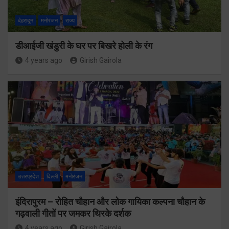
देहरादून
मनोरंजन
राज्य
डीआईजी खंडुरी के घर पर बिखरे होली के रंग
4 years ago
Girish Gairola
उत्तरप्रदेश
दिल्ली
मनोरंजन
इंदिरापुरम – रोहित चौहान और लोक गायिका कल्पना चौहान के
गढ़वाली गीतों पर जमकर थिरके दर्शक
4 years ago
Girish Gairola