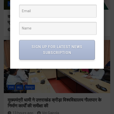
राज्य
ALL
देहरादून
कॉमनवेल्थ गेम्स 2026 के उत्तराखंड के पदक विजेताओं और
प्रशिक्षकों को मुख्यमंत्री धामी ने किया सम्मानित
13 hours ago
Viri Gairola
SIGN UP FOR LATEST NEWS
SUBSCRIPTION
राज्य
ALL
देहरादून
मुख्यमंत्री धामी ने उत्तराखंड क्रीड़ा विश्वविद्यालय गौलापार के
निर्माण कार्यों की समीक्षा की
13 hours ago
Viri Gairola