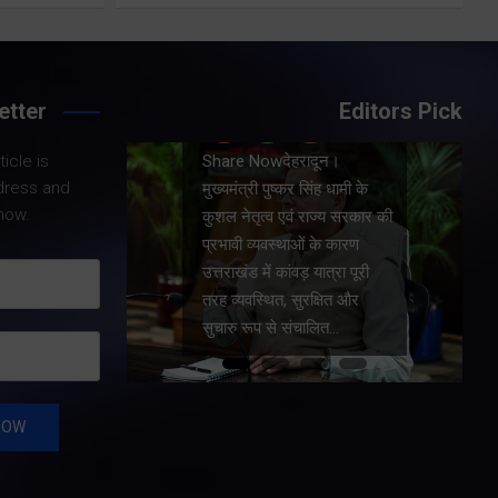
Share Now
etter
Editors Pick
Share Nowदेहरादून।
icle is
दून।
मुख्यमंत्री पुष्कर सिंह धामी ने
dress and
ंह धामी के
प्रदेश में शहरी आधारभूत
now.
ाज्य सरकार की
सुविधाओं के सुदृढ़ीकरण तथा
के कारण
जीआईएस आधारित जल-निकासी
ात्रा पूरी
योजना के लिए कुल 1967 करोड़
्षित और
की वित्तीय स्वीकृति प्रदान की है।
लित…
…