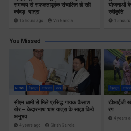
समन्वय से सफलतापूर्वक संचालित हो रही
योजनाओं के
कांवड़ यात्रा
स्वीकृति
15 hours ago
Viri Gairola
15 hours
You Missed
NEWS
देहरादून
मनोरंजन
राज्य
देहरादून
मनोरंज
सीएम धामी से मिले प्रसिद्ध गायक कैलाश
डीआईजी खंड
खेर – केदारनाथ धाम यात्रा के साझा किये
रंग
अनुभव
4 years 
4 years ago
Girish Gairola