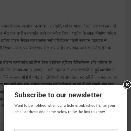
ाण, पंचायती राज, जलागम प्रबन्धन, संस्कृति, धर्मस्व भारत-नेपाल उत्तराखण्ड नदी
ंट कर उन्हें उत्तराखंड आने का न्यौता दिया। प्रदेश के लोक निर्माण, पर्यटन,
ति, धर्मस्व भारत-नेपाल उत्तराखण्ड नदी परियोजना मंत्री सतपाल महाराज ने
थित आवास पर शिष्टाचार भेंट कर उन्हें उत्तराखंड आने का न्यौता देने के
ा।
दौरान उत्तराखंड को मिले बेस्ट एडवेंचर टूरिज़्म डेस्टिनेशन और पर्यटन के
ए इसके लिए उनका आभार जताया। श्री महाराज ने उपराष्ट्रपति से हुई बातचीत में
ाणा जैसे सीमान्त गांवों में पर्यटन गतिविधियों को संचालित कर रही है। अमरनाथ की
न हेतु जहाँ एक ओर अनेक श्रृद्धालु वहाँ दर्शनार्थ आ रहे हैं वहीं दूसरी ओर एक
वहां भी बड़ी संख्या में पर्यटक आने लगे हैं। उन्हांेने उपराष्ट्रपति जगदीश
Subscribe to our newsletter
ो ऋषिकेश-कर्णप्रयाग रेलवे लाइन उनका ड्रीम प्रोजेक्ट था जो आज बनकर तैयार
Want to be notified when our article is published? Enter your
 आई हैं जिसके लिए उन्हें शीघ्र ही मुआवजा दिया जायेगा।
email address and name below to be the first to know.