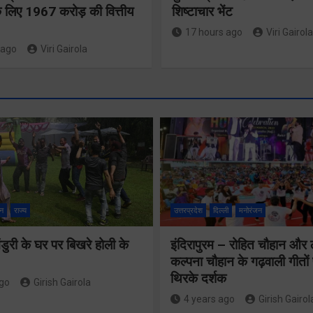
 लिए 1967 करोड़ की वित्तीय
शिष्टाचार भेंट
17 hours ago
Viri Gairola
 ago
Viri Gairola
श्रद्धा, सु
सुगमता के
न
राज्य
उत्तरप्रदेश
दिल्ली
मनोरंजन
उत्कृष्ट स
ुरी के घर पर बिखरे होली के
इंदिरापुरम – रोहित चौहान और
से सफलताप
24×7 अलर्ट मोड
कल्पना चौहान के गढ़वाली गीत
संचालित ह
थिरके दर्शक
में रहें अधिकारीः
ago
Girish Gairola
कांवड़ यात
4 years ago
Girish Gairol
मुख्य सचिव