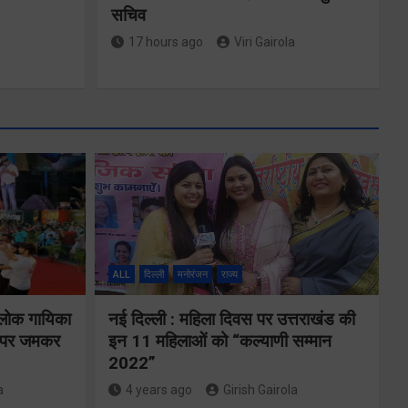
सचिव
17 hours ago
Viri Gairola
मुख्यमंत्री ने
रक्षा और
प्रदान की विभिन्न
विकास योजनाओं
ALL
दिल्ली
मनोरंजन
राज्य
मन्वय
के लिए 1967
 लोक गायिका
नई दिल्ली : महिला दिवस पर उत्तराखंड की
ूर्वक
करोड़ की वित्तीय
ों पर जमकर
इन 11 महिलाओं को “कल्याणी सम्मान
ो रही
2022”
स्वीकृति
्रा
a
4 years ago
Girish Gairola