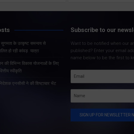
Share Now
Share Now
osts
Subscribe to our newsl
और सुगमता के उत्कृष्ट समन्वय से
Want to be notified when our art
Share Nowदेहरा
Share Nowदेहरादून। मुख्य
published? Enter your email ad
लित हो रही कांवड़ यात्रा
मुख्यमंत्री पुष्कर सि
सचिव आनंद बर्द्धन ने गुरुवार को
name below to be the first to k
कुशल नेतृत्व एवं र
राज्य आपातकालीन परिचालन
्रदान की विभिन्न विकास योजनाओं के लिए
प्रभावी व्यवस्थाओं 
केंद्र पहुंचकर प्रदेश में लगातार
त्तीय स्वीकृति
उत्तराखंड में कांवड़ य
हो रही वर्षा तथा बारिश के कारण
तरह व्यवस्थित, सुरक
हानिदेशक एनसीसी ने की शिष्टाचार भेंट
उत्पन्न स्थिति की विस्तृत समीक्षा
सुचारु रूप से संचा
की।…