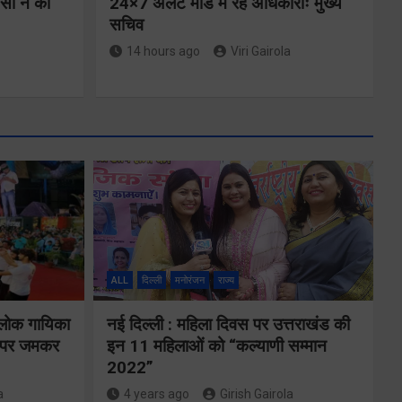
ीसी ने की
24×7 अलर्ट मोड में रहें अधिकारीः मुख्य
सचिव
14 hours ago
Viri Gairola
मुख्यमंत्री ने
्षा और
प्रदान की विभिन्न
विकास योजनाओं
ALL
दिल्ली
मनोरंजन
राज्य
्वय
के लिए 1967
 लोक गायिका
नई दिल्ली : महिला दिवस पर उत्तराखंड की
र्वक
करोड़ की वित्तीय
ों पर जमकर
इन 11 महिलाओं को “कल्याणी सम्मान
रही
2022”
स्वीकृति
ा
a
4 years ago
Girish Gairola