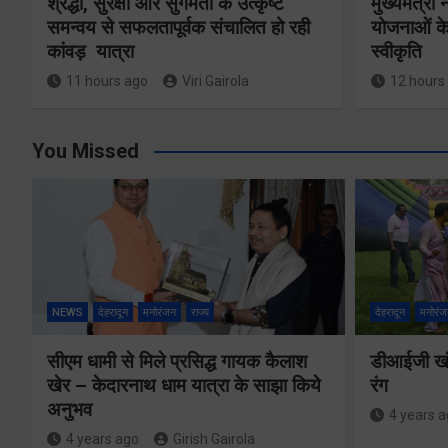
श्रद्धा, सुरक्षा और सुगमता के उत्कृष्ट
मुख्यमंत्री
समन्वय से सफलतापूर्वक संचालित हो रही
योजनाओं के
कांवड़ यात्रा
स्वीकृति
11 hours ago
Viri Gairola
12 hours
You Missed
NEWS
देहरादून
मनोरंजन
राज्य
देहरादून
मनोरंज
सीएम धामी से मिले प्रसिद्ध गायक कैलाश
डीआईजी खंड
खेर – केदारनाथ धाम यात्रा के साझा किये
रंग
अनुभव
4 years 
4 years ago
Girish Gairola