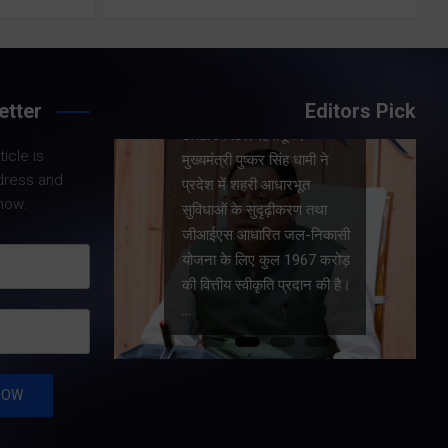
Share Now
etter
Editors Pick
Share Nowदेहरादून।
icle is
।
मुख्यमंत्री पुष्कर सिंह धामी ने
dress and
धामी के
प्रदेश में शहरी आधारभूत
now.
य सरकार की
सुविधाओं के सुदृढ़ीकरण तथा
कारण
जीआईएस आधारित जल-निकासी
रा पूरी
योजना के लिए कुल 1967 करोड़
त और
की वित्तीय स्वीकृति प्रदान की है।
…
…