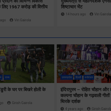
 ने प्रदान की विभिन्न विकास
मुख्यमंत्री से महानिदेशक एनस
 लिए 1967 करोड़ की वित्तीय
शिष्टाचार भेंट
14 hours ago
Viri Gairola
 ago
Viri Gairola
श्रद्धा, सुरक
सुगमता के
न
राज्य
उत्तरप्रदेश
दिल्ली
मनोरंजन
उत्कृष्ट समन
ुरी के घर पर बिखरे होली के
इंदिरापुरम – रोहित चौहान और
से सफलतापू
24×7 अलर्ट मोड
कल्पना चौहान के गढ़वाली गीत
संचालित हो 
थिरके दर्शक
में रहें अधिकारीः
ago
Girish Gairola
कांवड़ यात्र
4 years ago
Girish Gairol