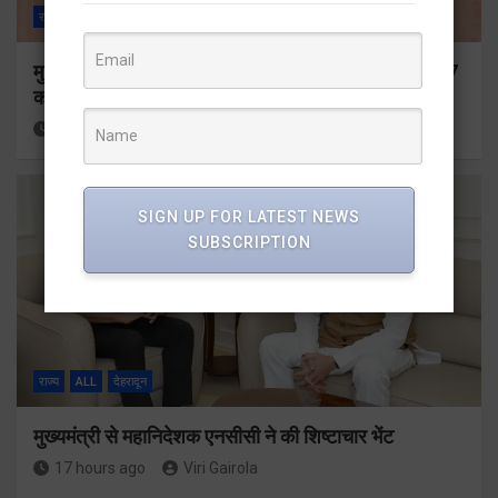
राज्य
ALL
देहरादून
मुख्यमंत्री ने प्रदान की विभिन्न विकास योजनाओं के लिए 1967
करोड़ की वित्तीय स्वीकृति
15 hours ago
Viri Gairola
SIGN UP FOR LATEST NEWS
SUBSCRIPTION
राज्य
ALL
देहरादून
मुख्यमंत्री से महानिदेशक एनसीसी ने की शिष्टाचार भेंट
17 hours ago
Viri Gairola