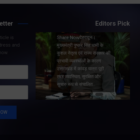
etter
Editors Pick
Share Nowदेहरादून।
icle is
।
मुख्यमंत्री पुष्कर सिंह धामी ने
dress and
धामी के
प्रदेश में शहरी आधारभूत
now.
य सरकार की
सुविधाओं के सुदृढ़ीकरण तथा
कारण
जीआईएस आधारित जल-निकासी
रा पूरी
योजना के लिए कुल 1967 करोड़
त और
की वित्तीय स्वीकृति प्रदान की है।
…
…