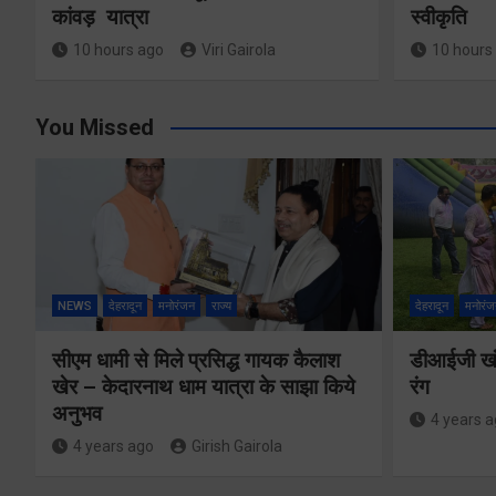
कांवड़ यात्रा
स्वीकृति
10 hours ago
Viri Gairola
10 hours
You Missed
NEWS
देहरादून
मनोरंजन
राज्य
देहरादून
मनोरंज
सीएम धामी से मिले प्रसिद्ध गायक कैलाश
डीआईजी खंड
खेर – केदारनाथ धाम यात्रा के साझा किये
रंग
अनुभव
4 years 
4 years ago
Girish Gairola