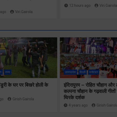
12 hours ago
Viri Gairola
 ago
Viri Gairola
श्रद्धा, सुरक
सुगमता के
न
राज्य
उत्तरप्रदेश
दिल्ली
मनोरंजन
उत्कृष्ट समन
ुरी के घर पर बिखरे होली के
इंदिरापुरम – रोहित चौहान और
से सफलतापू
24×7 अलर्ट मोड
कल्पना चौहान के गढ़वाली गीत
संचालित हो 
थिरके दर्शक
में रहें अधिकारीः
ago
Girish Gairola
कांवड़ यात्र
4 years ago
Girish Gairol
मुख्य सचिव