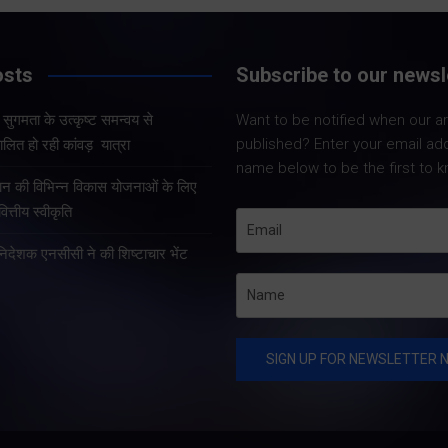
Share Now
Share Now
osts
Subscribe to our newsl
और सुगमता के उत्कृष्ट समन्वय से
Want to be notified when our art
Share Nowदेहरादून
Share Nowदेहरादून। मुख्य
published? Enter your email ad
लित हो रही कांवड़ यात्रा
मुख्यमंत्री पुष्कर सिंह 
सचिव आनंद बर्द्धन ने गुरुवार को
name below to be the first to k
कुशल नेतृत्व एवं राज्
राज्य आपातकालीन परिचालन
्रदान की विभिन्न विकास योजनाओं के लिए
प्रभावी व्यवस्थाओं के 
केंद्र पहुंचकर प्रदेश में लगातार
त्तीय स्वीकृति
उत्तराखंड में कांवड़ यात्
हो रही वर्षा तथा बारिश के कारण
तरह व्यवस्थित, सुरक्षि
हानिदेशक एनसीसी ने की शिष्टाचार भेंट
उत्पन्न स्थिति की विस्तृत समीक्षा
सुचारु रूप से संचालित
की।…