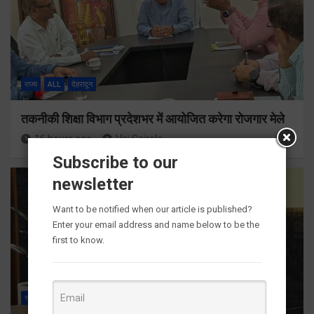
राज्य
ALL
देहरादून
तकनीकी शिक्षा विभाग प्रदेशभर में आयोजित करेगा रोजगार मेले
16 hours ago
Viri Gairola
Subscribe to our
newsletter
Want to be notified when our article is published?
Enter your email address and name below to be the
first to know.
राज्य
ALL
देहरादून