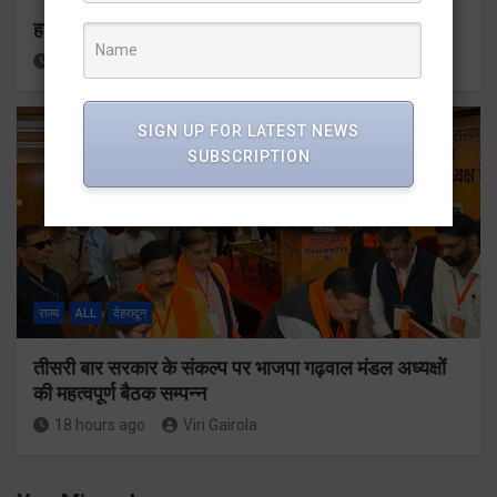
हर घर तिरंगा अभियान को जन-जन तक पहुंचाने की तैयारी
17 hours ago
Viri Gairola
SIGN UP FOR LATEST NEWS
SUBSCRIPTION
राज्य
ALL
देहरादून
तीसरी बार सरकार के संकल्प पर भाजपा गढ़वाल मंडल अध्यक्षों
की महत्वपूर्ण बैठक सम्पन्न
18 hours ago
Viri Gairola