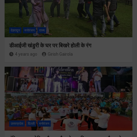
देहरादून
मनोरंजन
राज्य
डीआईजी खंडुरी के घर पर बिखरे होली के रंग
4 years ago
Girish Gairola
उत्तरप्रदेश
दिल्ली
मनोरंजन