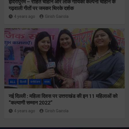
इंदिरापुरम – रोहित चौहान और लोक गायिका कल्पना चौहान के
गढ़वाली गीतों पर जमकर थिरके दर्शक
4 years ago
Girish Gairola
ALL
दिल्ली
मनोरंजन
राज्य
नई दिल्ली : महिला दिवस पर उत्तराखंड की इन 11 महिलाओं को
“कल्याणी सम्मान 2022”
4 years ago
Girish Gairola