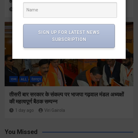
हर घर तिरंगा अभियान को जन-जन तक पहुंचाने की तैयारी
24 hours ago
Viri Gairola
SIGN UP FOR LATEST NEWS
SUBSCRIPTION
राज्य
ALL
देहरादून
तीसरी बार सरकार के संकल्प पर भाजपा गढ़वाल मंडल अध्यक्षों
की महत्वपूर्ण बैठक सम्पन्न
1 day ago
Viri Gairola
You Missed