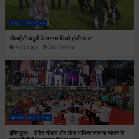
देहरादून
मनोरंजन
राज्य
डीआईजी खंडुरी के घर पर बिखरे होली के रंग
4 years ago
Girish Gairola
उत्तरप्रदेश
दिल्ली
मनोरंजन
इंदिरापुरम – रोहित चौहान और लोक गायिका कल्पना चौहान के