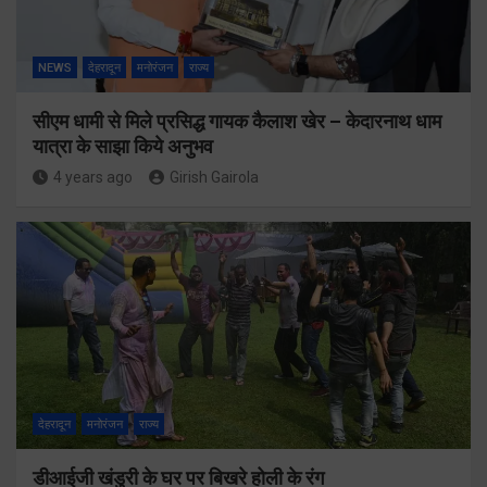
NEWS
देहरादून
मनोरंजन
राज्य
सीएम धामी से मिले प्रसिद्ध गायक कैलाश खेर – केदारनाथ धाम
यात्रा के साझा किये अनुभव
4 years ago
Girish Gairola
देहरादून
मनोरंजन
राज्य
डीआईजी खंडुरी के घर पर बिखरे होली के रंग