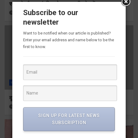
स्नान के दौरान कांवडिया तेज बहाव की चपेट में आकर बहा
Subscribe to our
15 hours ago
Viri Gairola
newsletter
Want to be notified when our article is published?
Enter your email address and name below to be the
first to know.
राज्य
ALL
देहरादून
दून मेडिकल कॉलेज इमरजेंसी में दो गुटों में मारपीट
15 hours ago
Viri Gairola
SIGN UP FOR LATEST NEWS
SUBSCRIPTION