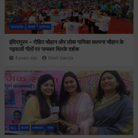
उत्तरप्रदेश
दिल्ली
मनोरंजन
इंदिरापुरम – रोहित चौहान और लोक गायिका कल्पना चौहान के
गढ़वाली गीतों पर जमकर थिरके दर्शक
4 years ago
Girish Gairola
ALL
दिल्ली
मनोरंजन
राज्य