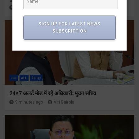
2 minutes ago
Viri Gairola
SIGN UP FOR LATEST NEWS
SUBSCRIPTION
राज्य
ALL
देहरादून
24×7 अलर्ट मोड में रहें अधिकारीः मुख्य सचिव
9 minutes ago
Viri Gairola