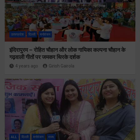
उत्तरप्रदेश
दिल्ली
मनोरंजन
इंदिरापुरम – रोहित चौहान और लोक गायिका कल्पना चौहान के
गढ़वाली गीतों पर जमकर थिरके दर्शक
4 years ago
Girish Gairola
ALL
दिल्ली
मनोरंजन
राज्य