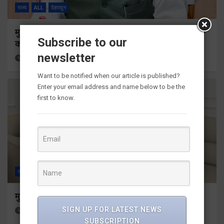
राज्य
ALL
देहरादून
मुख्यमंत्री ने प्रदान की विभिन्न विकास योजनाओं के लिए 1967
Subscribe to our
करोड़ की वित्तीय स्वीकृति
newsletter
6 hours ago
Viri Gairola
Want to be notified when our article is published?
Enter your email address and name below to be the
first to know.
राज्य
ALL
देहरादून
मुख्यमंत्री से महानिदेशक एनसीसी ने की शिष्टाचार भेंट
SIGN UP FOR LATEST NEWS
8 hours ago
Viri Gairola
SUBSCRIPTION