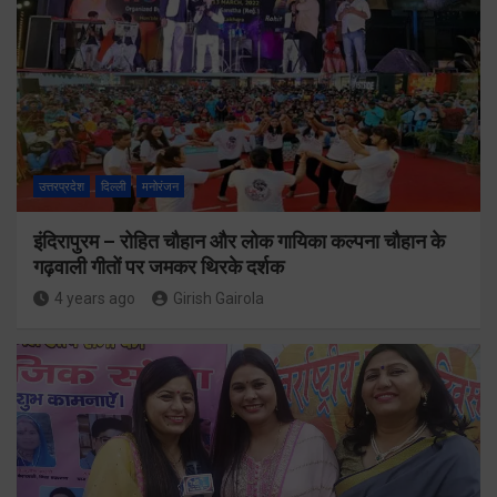
उत्तरप्रदेश
दिल्ली
मनोरंजन
इंदिरापुरम – रोहित चौहान और लोक गायिका कल्पना चौहान के
गढ़वाली गीतों पर जमकर थिरके दर्शक
4 years ago
Girish Gairola