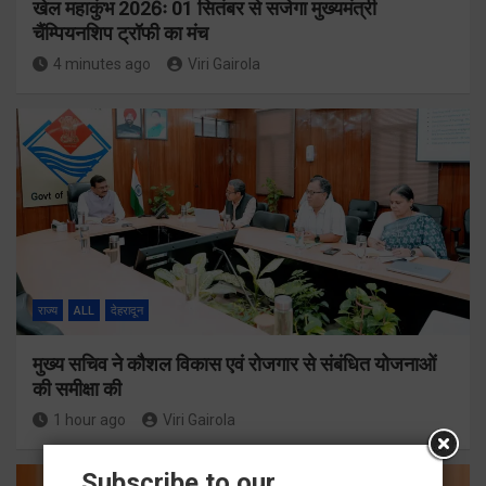
खेल महाकुंभ 2026ः 01 सितंबर से सजेगा मुख्यमंत्री
चैंम्पियनशिप ट्रॉफी का मंच
4 minutes ago
Viri Gairola
राज्य
ALL
देहरादून
मुख्य सचिव ने कौशल विकास एवं रोजगार से संबंधित योजनाओं
की समीक्षा की
1 hour ago
Viri Gairola
Subscribe to our