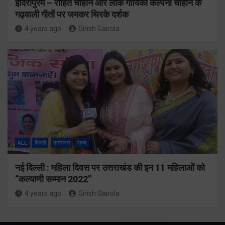
इंदिरापुरम – रोहित चौहान और लोक गायिका कल्पना चौहान के
गढ़वाली गीतों पर जमकर थिरके दर्शक
4 years ago
Girish Gairola
ALL
दिल्ली
मनोरंजन
राज्य
नई दिल्ली : महिला दिवस पर उत्तराखंड की इन 11 महिलाओं को
“कल्याणी सम्मान 2022”
4 years ago
Girish Gairola