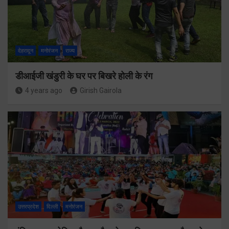
देहरादून
मनोरंजन
राज्य
डीआईजी खंडुरी के घर पर बिखरे होली के रंग
4 years ago
Girish Gairola
उत्तरप्रदेश
दिल्ली
मनोरंजन