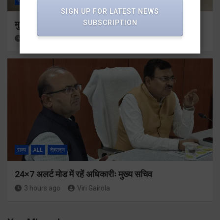
राज्य
ALL
देहरादून
SIGN UP FOR LATEST NEWS
SUBSCRIPTION
मुख्यमंत्री से महानिदेशक एनसीसी ने की शिष्टाचार भेंट
3 hours ago
Viri Gairola
राज्य
ALL
देहरादून
24×7 अलर्ट मोड में रहें अधिकारीः मुख्य सचिव
3 hours ago
Viri Gairola