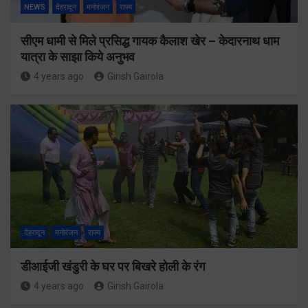
NEWS
देहरादून
मनोरंजन
राज्य
सीएम धामी से मिले प्रसिद्ध गायक कैलाश खेर – केदारनाथ धाम
यात्रा के साझा किये अनुभव
4 years ago
Girish Gairola
देहरादून
मनोरंजन
राज्य
डीआईजी खंडुरी के घर पर बिखरे होली के रंग
4 years ago
Girish Gairola