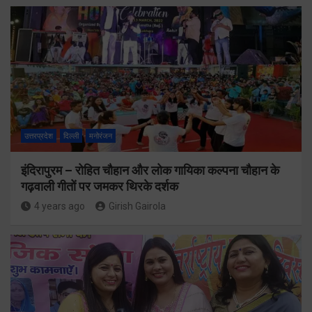
उत्तरप्रदेश
दिल्ली
मनोरंजन
इंदिरापुरम – रोहित चौहान और लोक गायिका कल्पना चौहान के
गढ़वाली गीतों पर जमकर थिरके दर्शक
4 years ago
Girish Gairola