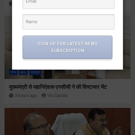
54 minutes ago
Viri Gairola
SIGN UP FOR LATEST NEWS
SUBSCRIPTION
राज्य
ALL
देहरादून
मुख्यमंत्री से महानिदेशक एनसीसी ने की शिष्टाचार भेंट
3 hours ago
Viri Gairola