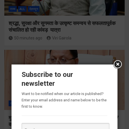
राज्य
ALL
देहरादून
श्रद्धा, सुरक्षा और सुगमता के उत्कृष्ट समन्वय से सफलतापूर्वक
संचालित हो रही कांवड़ यात्रा
50 minutes ago
Viri Gairola
Subscribe to our
newsletter
Want to be notified when our article is published?
Enter your email address and name below to be the
राज्य
ALL
देहरादून
first to know.
मुख्यमंत्री ने प्रदान की विभिन्न विकास योजनाओं के लिए 1967
करोड़ की वित्तीय स्वीकृति