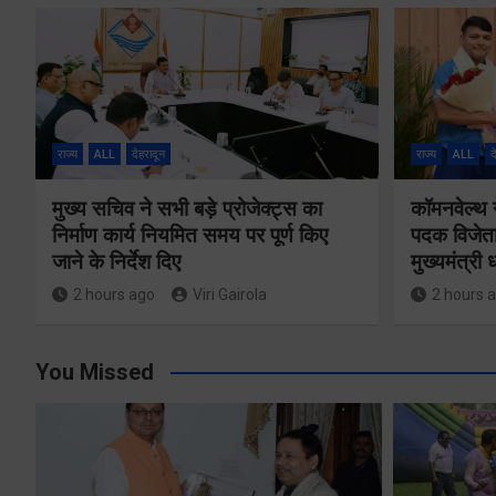
राज्य
ALL
देहरादून
राज्य
ALL
द
मुख्य सचिव ने सभी बड़े प्रोजेक्ट्स का
कॉमनवेल्थ 
निर्माण कार्य नियमित समय पर पूर्ण किए
पदक विजेता
जाने के निर्देश दिए
मुख्यमंत्री
2 hours ago
Viri Gairola
2 hours 
You Missed