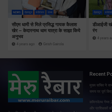
NEWS
देहरादून
मनोरंजन
राज्य
देहरादून
मनोरंज
सीएम धामी से मिले प्रसिद्ध गायक कैलाश
डीआईजी खंड
खेर – केदारनाथ धाम यात्रा के साझा किये
रंग
अनुभव
4 years 
4 years ago
Girish Gairola
Recent P
मुख्य सचिव ने सभी
समय पर पूर्ण किए 
कॉमनवेल्थ गेम्स
और प्रशिक्षकों को