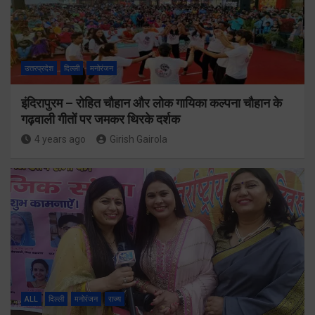
उत्तरप्रदेश
दिल्ली
मनोरंजन
इंदिरापुरम – रोहित चौहान और लोक गायिका कल्पना चौहान के
गढ़वाली गीतों पर जमकर थिरके दर्शक
4 years ago
Girish Gairola
ALL
दिल्ली
मनोरंजन
राज्य