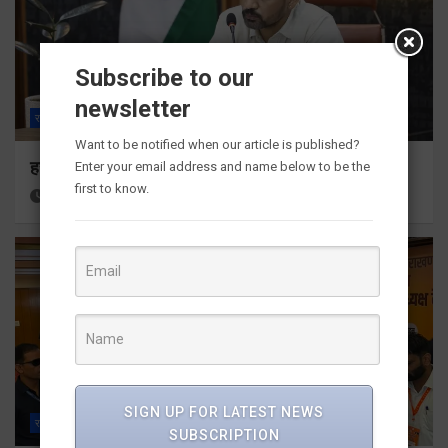
Subscribe to our
newsletter
राज्य
ALL
देहरादून
Want to be notified when our article is published?
हर घर तिरंगा अभियान को जन-जन तक पहुंचाने की तैयारी
Enter your email address and name below to be the
first to know.
11 hours ago
Viri Gairola
SIGN UP FOR LATEST NEWS
राज्य
ALL
देहरादून
SUBSCRIPTION