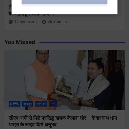
तीसरी बार सरकार के संकल्प पर भाजपा गढ़वाल मंडल अध्यक्षों
की महत्वपूर्ण बैठक सम्पन्न
12 hours ago
Viri Gairola
You Missed
NEWS
देहरादून
मनोरंजन
राज्य
सीएम धामी से मिले प्रसिद्ध गायक कैलाश खेर – केदारनाथ धाम
यात्रा के साझा किये अनुभव