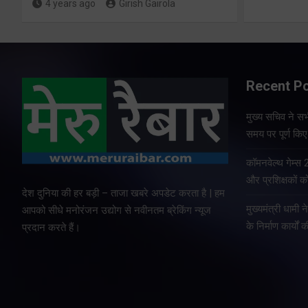
4 years ago
Girish Gairola
Recent P
मुख्य सचिव ने सभी
समय पर पूर्ण किए 
कॉमनवेल्थ गेम्स
और प्रशिक्षकों को
देश दुनिया की हर बड़ी – ताजा खबरे अपडेट करता है | हम
मुख्यमंत्री धामी न
आपको सीधे मनोरंजन उद्योग से नवीनतम ब्रेकिंग न्यूज
के निर्माण कार्यों 
प्रदान करते हैं।