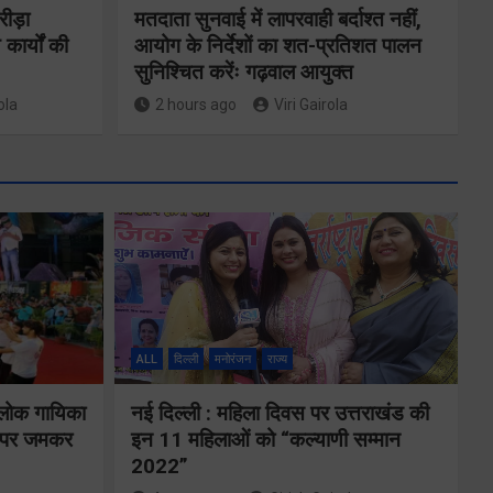
रीड़ा
मतदाता सुनवाई में लापरवाही बर्दाश्त नहीं,
 कार्यों की
आयोग के निर्देशों का शत-प्रतिशत पालन
सुनिश्चित करेंः गढ़वाल आयुक्त
ola
2 hours ago
Viri Gairola
ने
कॉमनवेल्थ गेम्स
2026 के
का
उत्तराखंड के
ALL
दिल्ली
मनोरंजन
राज्य
पदक विजेताओं
य पर
और प्रशिक्षकों को
 लोक गायिका
नई दिल्ली : महिला दिवस पर उत्तराखंड की
े के
ों पर जमकर
इन 11 महिलाओं को “कल्याणी सम्मान
मुख्यमंत्री धामी ने
2022”
किया सम्मानित