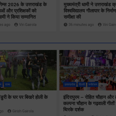
गेम्स 2026 के उत्तराखंड के
मुख्यमंत्री धामी ने उत्तराखंड क्
ओं और प्रशिक्षकों को
विश्वविद्यालय गौलापार के निर्माण
 धामी ने किया सम्मानित
समीक्षा की
es ago
Viri Gairola
36 minutes ago
Viri Gair
मुख्य सचिव 
मतदाता सुनवाई में
सभी बड़े
लापरवाही बर्दाश्त
प्रोजेक्ट्स 
नहीं, आयोग के
निर्माण कार्य
न
राज्य
उत्तरप्रदेश
दिल्ली
मनोरंजन
निर्देशों का शत-
नियमित सम
प्रतिशत पालन
ुरी के घर पर बिखरे होली के
इंदिरापुरम – रोहित चौहान और
पूर्ण किए जान
कल्पना चौहान के गढ़वाली गीत
सुनिश्चित करेंः
निर्देश दिए
थिरके दर्शक
ago
Girish Gairola
गढ़वाल आयुक्त