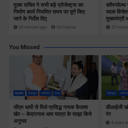
मुख्य सचिव ने सभी बड़े प्रोजेक्ट्स का
कॉमनवेल्थ 
निर्माण कार्य नियमित समय पर पूर्ण किए
पदक विजेता
जाने के निर्देश दिए
मुख्यमंत्री
20 minutes ago
Viri Gairola
25 minut
You Missed
NEWS
देहरादून
मनोरंजन
राज्य
देहरादून
मनोरंज
सीएम धामी से मिले प्रसिद्ध गायक कैलाश
डीआईजी खंड
खेर – केदारनाथ धाम यात्रा के साझा किये
रंग
अनुभव
4 years 