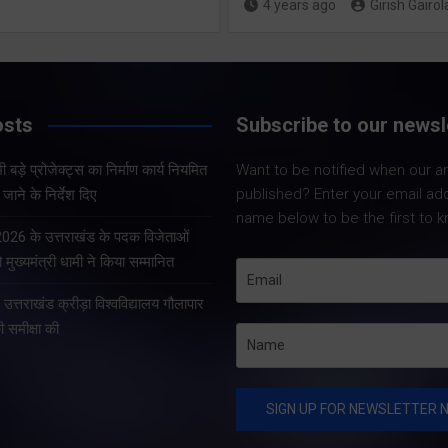
4 years ago
Girish Gairol
Share Now
Share Now
osts
Subscribe to our newsl
Share Nowदेहरादून।
Share Nowदेहरादून। भारत
सचिव आनन्द बर्द्धन ने 
 बड़े प्रोजेक्ट्स का निर्माण कार्य नियमित
Want to be notified when our art
निर्वाचन आयोग एवं मुख्य निर्वाचन
को सचिवालय में प्रदेश 
published? Enter your email ad
जाने के निर्देश दिए
अधिकारी, उत्तराखण्ड के निर्देशों
प्रोजेक्ट्स की समीक्षा 
name below to be the first to k
के अनुपालन में विशेष गहन
सचिव ने प्रदेश के भीत
 2026 के उत्तराखंड के पदक विजेताओं
पुनरीक्षण अभियान के तहत
प्रोजेक्ट्स का निर्माण क
 मुख्यमंत्री धामी ने किया सम्मानित
गढ़वाल आयुक्त एवं रोल ऑब्जर्वर
े उत्तराखंड क्रीड़ा विश्वविद्यालय गौलापार
आनंद स्वरूप ने शुक्रवार…
की समीक्षा की