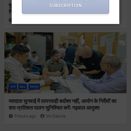
मुख्यमंत्री धामी ने उत्तराखंड क्रीड़ा विश्वविद्यालय गौलापार के
SUBSCRIPTION
निर्माण कार्यों की समीक्षा की
8 hours ago
Viri Gairola
राज्य
ALL
देहरादून
मतदाता सुनवाई में लापरवाही बर्दाश्त नहीं, आयोग के निर्देशों का
शत-प्रतिशत पालन सुनिश्चित करेंः गढ़वाल आयुक्त
9 hours ago
Viri Gairola