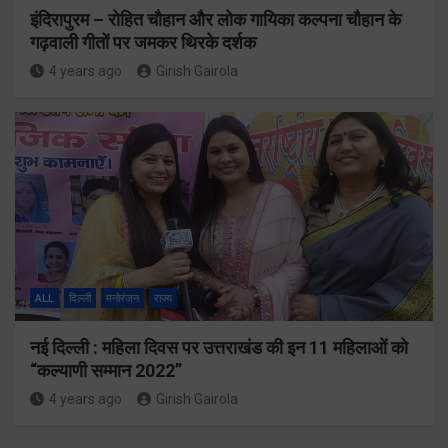
इंदिरापुरम – रोहित चौहान और लोक गायिका कल्पना चौहान के
गढ़वाली गीतों पर जमकर थिरके दर्शक
4 years ago
Girish Gairola
ALL
दिल्ली
मनोरंजन
राज्य
नई दिल्ली : महिला दिवस पर उत्तराखंड की इन 11 महिलाओं को
“कल्याणी सम्मान 2022”
4 years ago
Girish Gairola