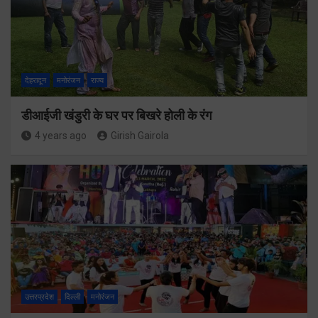
देहरादून
मनोरंजन
राज्य
डीआईजी खंडुरी के घर पर बिखरे होली के रंग
4 years ago
Girish Gairola
उत्तरप्रदेश
दिल्ली
मनोरंजन