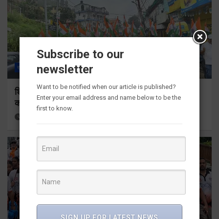
Subscribe to our
newsletter
राज्य
ALL
देहरादून
पौड़ी गढ़वाल
Want to be notified when our article is published?
शिक्षा मंत्री डाॅ. रावत ने पौड़ी से किया ‘हर घर तिरंगा’ अभियान
Enter your email address and name below to be the
का शुभारम्भ
first to know.
2 hours ago
Viri Gairola
SIGN UP FOR LATEST NEWS