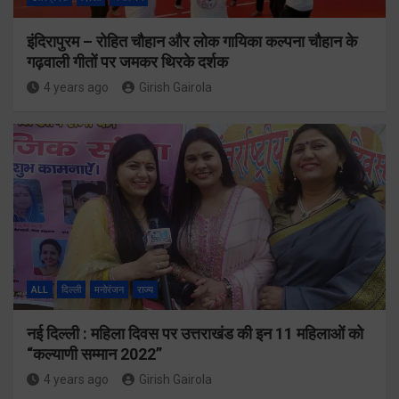
इंदिरापुरम – रोहित चौहान और लोक गायिका कल्पना चौहान के
गढ़वाली गीतों पर जमकर थिरके दर्शक
4 years ago
Girish Gairola
ALL
दिल्ली
मनोरंजन
राज्य
नई दिल्ली : महिला दिवस पर उत्तराखंड की इन 11 महिलाओं को
“कल्याणी सम्मान 2022”
4 years ago
Girish Gairola