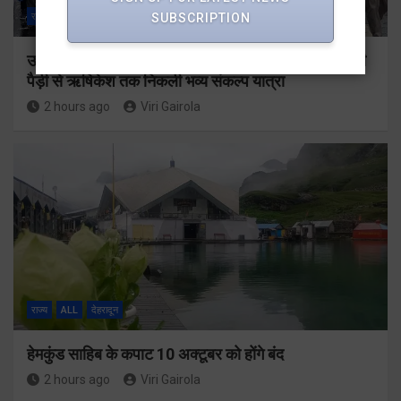
SUBSCRIPTION
राज्य
ALL
हरिद्वार
उत्तराखंड में गूँजा ‘2036 में ओलंपिक हमारा हो’ का नारा, हर की
पैड़ी से ऋषिकेश तक निकली भव्य संकल्प यात्रा
2 hours ago
Viri Gairola
राज्य
ALL
देहरादून
हेमकुंड साहिब के कपाट 10 अक्टूबर को होंगे बंद
2 hours ago
Viri Gairola