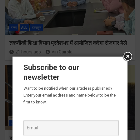
राज्य
ALL
देहरादून
तकनीकी शिक्षा विभाग प्रदेशभर में आयोजित करेगा रोजगार मेले
21 hours ago
Viri Gairola
Subscribe to our
newsletter
Want to be notified when our article is published?
Enter your email address and name below to be the
first to know.
राज्य
ALL
देहरादून
हर घर तिरंगा अभियान को जन-जन तक पहुंचाने की तैयारी