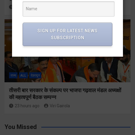
22 hours ago
Viri Gairola
SIGN UP FOR LATEST NEWS
SUBSCRIPTION
राज्य
ALL
देहरादून
तीसरी बार सरकार के संकल्प पर भाजपा गढ़वाल मंडल अध्यक्षों
की महत्वपूर्ण बैठक सम्पन्न
23 hours ago
Viri Gairola
You Missed