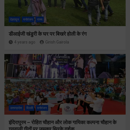
देहरादून
मनोरंजन
राज्य
डीआईजी खंडुरी के घर पर बिखरे होली के रंग
4 years ago
Girish Gairola
उत्तरप्रदेश
दिल्ली
मनोरंजन
इंदिरापुरम – रोहित चौहान और लोक गायिका कल्पना चौहान के
गढ़वाली गीतों पर जमकर थिरके दर्शक