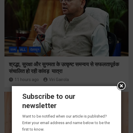
राज्य
ALL
देहरादून
श्रद्धा, सुरक्षा और सुगमता के उत्कृष्ट समन्वय से सफलतापूर्वक
संचालित हो रही कांवड़ यात्रा
11 hours ago
Viri Gairola
Subscribe to our
newsletter
Want to be notified when our article is published?
Enter your email address and name below to be the
first to know.