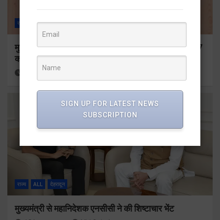
राज्य
ALL
देहरादून
मुख्यमंत्री ने प्रदान की विभिन्न विकास योजनाओं के लिए 1967
करोड़ की वित्तीय स्वीकृति
11 hours ago
Viri Gairola
SIGN UP FOR LATEST NEWS
SUBSCRIPTION
राज्य
ALL
देहरादून
मुख्यमंत्री से महानिदेशक एनसीसी ने की शिष्टाचार भेंट