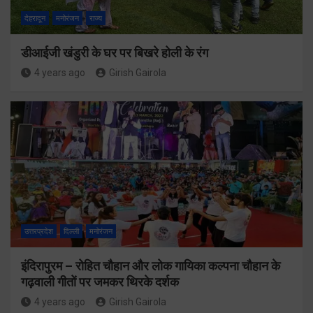
देहरादून
मनोरंजन
राज्य
डीआईजी खंडुरी के घर पर बिखरे होली के रंग
4 years ago
Girish Gairola
उत्तरप्रदेश
दिल्ली
मनोरंजन
इंदिरापुरम – रोहित चौहान और लोक गायिका कल्पना चौहान के
गढ़वाली गीतों पर जमकर थिरके दर्शक
4 years ago
Girish Gairola