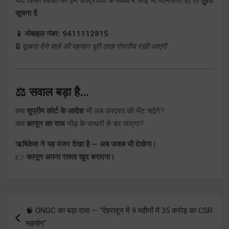
यदि किसी व्यक्ति को इन उपद्रवियों के संबंध में कोई भी जानकारी हो, तो
तुरंत
सूचना दें
:
📱 मोबाइल नंबर: 9411112815
🔒
सूचना देने वाले की पहचान पूरी तरह गोपनीय रखी जाएगी
⚖️ सवाल बड़ा है…
क्या
सुप्रीम कोर्ट के आदेश
भी अब उपद्रव की भेंट चढ़ेंगे?
क्या
कानून का राज
भीड़ के पत्थरों से डर जाएगा?
ऋषिकेश ने यह मंजर देखा है — अब जवाब भी देखेगा।
👉
कानून अपना रास्ता खुद बनाएगा।
Post
🧠 ONGC का बड़ा दावा — “देहरादून में 9 महीनों में 35 करोड़ का CSR
navigation
सहयोग”