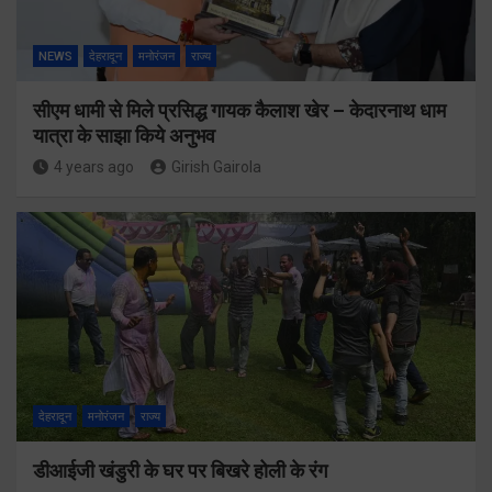
NEWS
देहरादून
मनोरंजन
राज्य
सीएम धामी से मिले प्रसिद्ध गायक कैलाश खेर – केदारनाथ धाम
यात्रा के साझा किये अनुभव
4 years ago
Girish Gairola
देहरादून
मनोरंजन
राज्य
डीआईजी खंडुरी के घर पर बिखरे होली के रंग