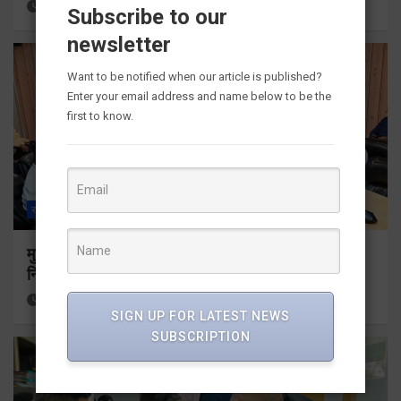
13 hours ago
Viri Gairola
Subscribe to our
newsletter
Want to be notified when our article is published?
Enter your email address and name below to be the
first to know.
राज्य
ALL
देहरादून
मुख्यमंत्री धामी ने उत्तराखंड क्रीड़ा विश्वविद्यालय गौलापार के
निर्माण कार्यों की समीक्षा की
13 hours ago
Viri Gairola
SIGN UP FOR LATEST NEWS
SUBSCRIPTION