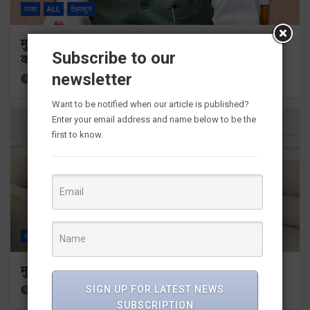
राज्य
ALL
देहरादून
मुख्यमंत्री ने प्रदान की विभिन्न विकास योजनाओं के लिए 1967
Subscribe to our
करोड़ की वित्तीय स्वीकृति
newsletter
17 hours ago
Viri Gairola
Want to be notified when our article is published?
Enter your email address and name below to be the
first to know.
राज्य
ALL
देहरादून
मुख्यमंत्री से महानिदेशक एनसीसी ने की शिष्टाचार भेंट
SIGN UP FOR LATEST NEWS
19 hours ago
Viri Gairola
SUBSCRIPTION