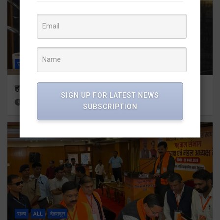
राज्य
ALL
देहरादून
हर घर तिरंगा अभियान को जन-जन तक पहुंचाने की तैयारी
SIGN UP FOR LATEST NEWS
6 hours ago
Viri Gairola
SUBSCRIPTION
राज्य
ALL
देहरादून