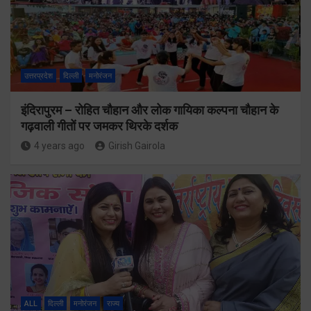
उत्तरप्रदेश
दिल्ली
मनोरंजन
इंदिरापुरम – रोहित चौहान और लोक गायिका कल्पना चौहान के
गढ़वाली गीतों पर जमकर थिरके दर्शक
4 years ago
Girish Gairola
ALL
दिल्ली
मनोरंजन
राज्य