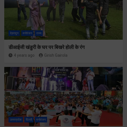
देहरादून
मनोरंजन
राज्य
डीआईजी खंडुरी के घर पर बिखरे होली के रंग
4 years ago
Girish Gairola
उत्तरप्रदेश
दिल्ली
मनोरंजन