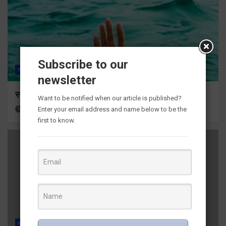
Subscribe to our
राज्य
ALL
हरिद्वार
newsletter
स्नान के दौरान कांवडिया तेज बहाव की चपेट में आकर बहा
Want to be notified when our article is published?
17 hours ago
Viri Gairola
Enter your email address and name below to be the
first to know.
राज्य
ALL
देहरादून