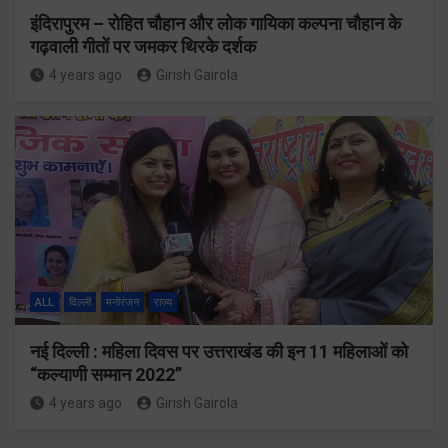
इंदिरापुरम – रोहित चौहान और लोक गायिका कल्पना चौहान के
गढ़वाली गीतों पर जमकर थिरके दर्शक
4 years ago
Girish Gairola
ALL
दिल्ली
मनोरंजन
राज्य
नई दिल्ली : महिला दिवस पर उत्तराखंड की इन 11 महिलाओं को
“कल्याणी सम्मान 2022”
4 years ago
Girish Gairola