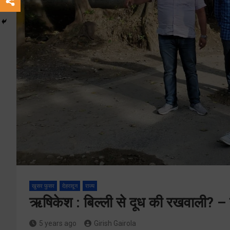
खुसर फुसर
देहरादून
राज्य
ऋषिकेश : बिल्ली से दूध की रखवाली? –
5 years ago
Girish Gairola