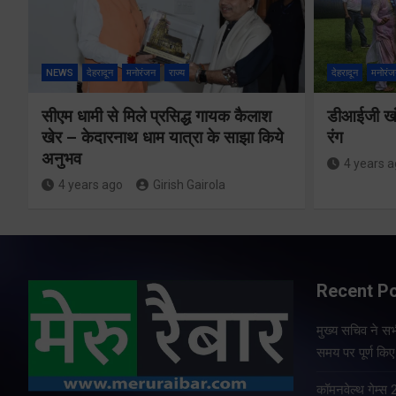
NEWS
देहरादून
मनोरंजन
राज्य
देहरादून
मनोरंज
सीएम धामी से मिले प्रसिद्ध गायक कैलाश
डीआईजी खंड
खेर – केदारनाथ धाम यात्रा के साझा किये
रंग
अनुभव
4 years 
4 years ago
Girish Gairola
Recent P
मुख्य सचिव ने सभी
समय पर पूर्ण किए 
कॉमनवेल्थ गेम्स