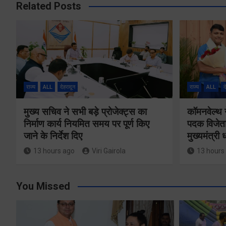
Related Posts
राज्य
ALL
देहरादून
राज्य
ALL
द
मुख्य सचिव ने सभी बड़े प्रोजेक्ट्स का
कॉमनवेल्थ 
निर्माण कार्य नियमित समय पर पूर्ण किए
पदक विजेता
जाने के निर्देश दिए
मुख्यमंत्री
13 hours ago
Viri Gairola
13 hours
You Missed