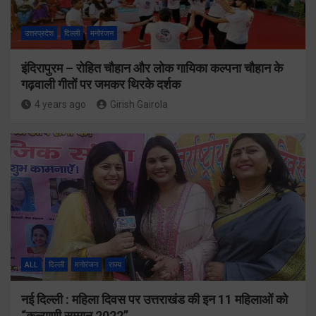
उत्तरप्रदेश
दिल्ली
मनोरंजन
इंदिरापुरम – रोहित चौहान और लोक गायिका कल्पना चौहान के
गढ़वाली गीतों पर जमकर थिरके दर्शक
4 years ago
Girish Gairola
ALL
दिल्ली
मनोरंजन
राज्य
नई दिल्ली : महिला दिवस पर उत्तराखंड की इन 11 महिलाओं को
“कल्याणी सम्मान 2022”