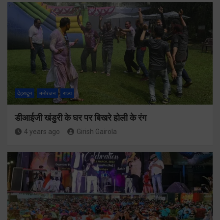
देहरादून
मनोरंजन
राज्य
डीआईजी खंडुरी के घर पर बिखरे होली के रंग
4 years ago
Girish Gairola