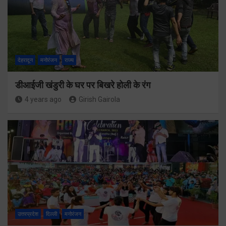
देहरादून
मनोरंजन
राज्य
डीआईजी खंडुरी के घर पर बिखरे होली के रंग
4 years ago
Girish Gairola
उत्तरप्रदेश
दिल्ली
मनोरंजन