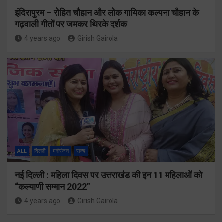
इंदिरापुरम – रोहित चौहान और लोक गायिका कल्पना चौहान के
गढ़वाली गीतों पर जमकर थिरके दर्शक
4 years ago
Girish Gairola
ALL
दिल्ली
मनोरंजन
राज्य
नई दिल्ली : महिला दिवस पर उत्तराखंड की इन 11 महिलाओं को
“कल्याणी सम्मान 2022”
4 years ago
Girish Gairola