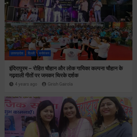
उत्तरप्रदेश
दिल्ली
मनोरंजन
इंदिरापुरम – रोहित चौहान और लोक गायिका कल्पना चौहान के
गढ़वाली गीतों पर जमकर थिरके दर्शक
4 years ago
Girish Gairola