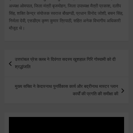
अध्यक्ष ओमपाल, जिला मंत्री बृजमोहन, जिला उपाध्यक्ष मैत्री प्रकाश, दलीप
सिंह, शक्ति केन्द्र संयोजक स्वराज बौखण्डी, प्रधान विनोद जोशी, बचन सिंह,
निर्मला देवी, एसडीएम कृष्ण कुमार त्रिपाठी, सहित अनेक विभागीय अधिकारी
मौजूद थे।
Post
उत्तरांचल प्रेस क्लब ने दिवंगत सदस्य खुशहाल गिरि गोस्वामी को दी
navigation
श्रद्धांजलि
मुख्य सचिव ने केदारनाथ पुनर्विकास कार्य और बद्रीनाथ मास्टर प्लान
कार्यों की प्रगति की समीक्षा की