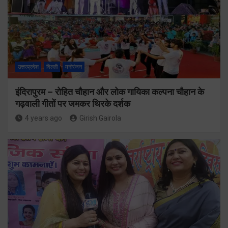
उत्तरप्रदेश
दिल्ली
मनोरंजन
इंदिरापुरम – रोहित चौहान और लोक गायिका कल्पना चौहान के
गढ़वाली गीतों पर जमकर थिरके दर्शक
4 years ago
Girish Gairola