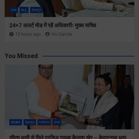
राज्य
ALL
देहरादून
24×7 अलर्ट मोड में रहें अधिकारीः मुख्य सचिव
12 hours ago
Viri Gairola
You Missed
NEWS
देहरादून
मनोरंजन
राज्य
सीएम धामी से मिले प्रसिद्ध गायक कैलाश खेर – केदारनाथ धाम