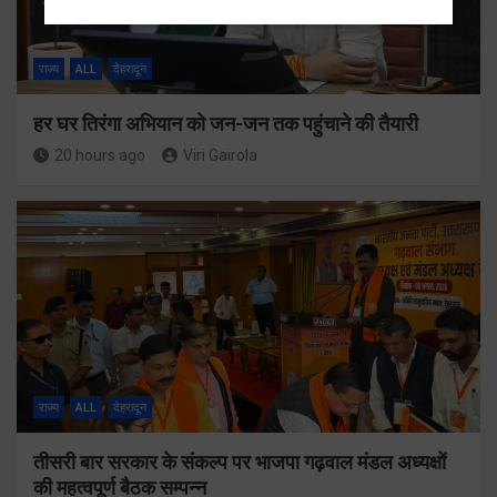
राज्य
ALL
देहरादून
हर घर तिरंगा अभियान को जन-जन तक पहुंचाने की तैयारी
20 hours ago
Viri Gairola
राज्य
ALL
देहरादून
तीसरी बार सरकार के संकल्प पर भाजपा गढ़वाल मंडल अध्यक्षों
की महत्वपूर्ण बैठक सम्पन्न