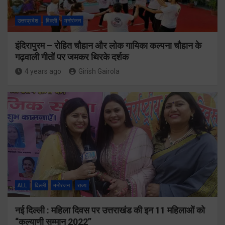
उत्तरप्रदेश
दिल्ली
मनोरंजन
इंदिरापुरम – रोहित चौहान और लोक गायिका कल्पना चौहान के
गढ़वाली गीतों पर जमकर थिरके दर्शक
4 years ago
Girish Gairola
ALL
दिल्ली
मनोरंजन
राज्य
नई दिल्ली : महिला दिवस पर उत्तराखंड की इन 11 महिलाओं को
“कल्याणी सम्मान 2022”