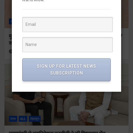
राज्य
ALL
देहरादून
मुख्यमंत्री ने प्रदान की विभिन्न विकास योजनाओं के लिए 1967
करोड़ की वित्तीय स्वीकृति
10 hours ago
Viri Gairola
SIGN UP FOR LATEST NEWS
SUBSCRIPTION
राज्य
ALL
देहरादून