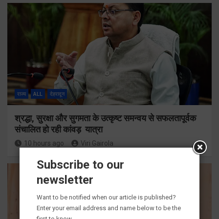
राज्य
ALL
देहरादून
श्रद्धा, सुरक्षा और सुगमता के उत्कृष्ट समन्वय से सफलतापूर्वक
संचालित हो रही कांवड़ यात्रा
10 hours ago
Viri Gairola
Subscribe to our
newsletter
Want to be notified when our article is published?
Enter your email address and name below to be the
first to know.