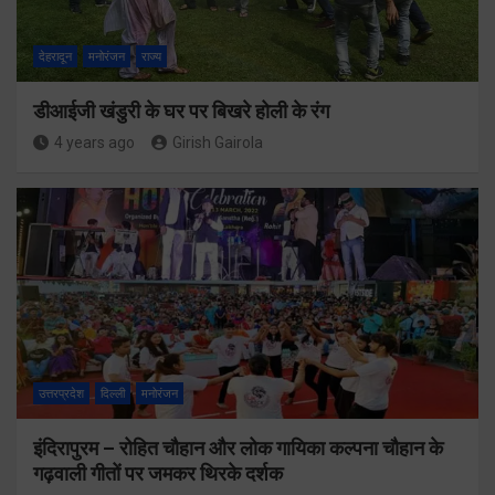
देहरादून
मनोरंजन
राज्य
डीआईजी खंडुरी के घर पर बिखरे होली के रंग
4 years ago
Girish Gairola
उत्तरप्रदेश
दिल्ली
मनोरंजन
इंदिरापुरम – रोहित चौहान और लोक गायिका कल्पना चौहान के
गढ़वाली गीतों पर जमकर थिरके दर्शक