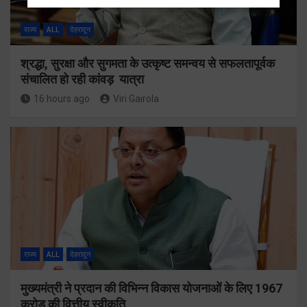
राज्य
ALL
देहरादून
श्रद्धा, सुरक्षा और सुगमता के उत्कृष्ट समन्वय से सफलतापूर्वक
संचालित हो रही कांवड़ यात्रा
16 hours ago
Viri Gairola
राज्य
ALL
देहरादून
मुख्यमंत्री ने प्रदान की विभिन्न विकास योजनाओं के लिए 1967
करोड़ की वित्तीय स्वीकृति