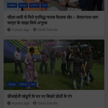
NEWS
देहरादून
मनोरंजन
राज्य
सीएम धामी से मिले प्रसिद्ध गायक कैलाश खेर – केदारनाथ धाम
यात्रा के साझा किये अनुभव
4 years ago
Girish Gairola
देहरादून
मनोरंजन
राज्य
डीआईजी खंडुरी के घर पर बिखरे होली के रंग
4 years ago
Girish Gairola