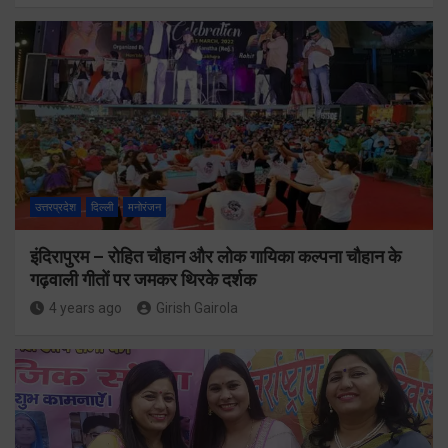
उत्तरप्रदेश
दिल्ली
मनोरंजन
इंदिरापुरम – रोहित चौहान और लोक गायिका कल्पना चौहान के
गढ़वाली गीतों पर जमकर थिरके दर्शक
4 years ago
Girish Gairola