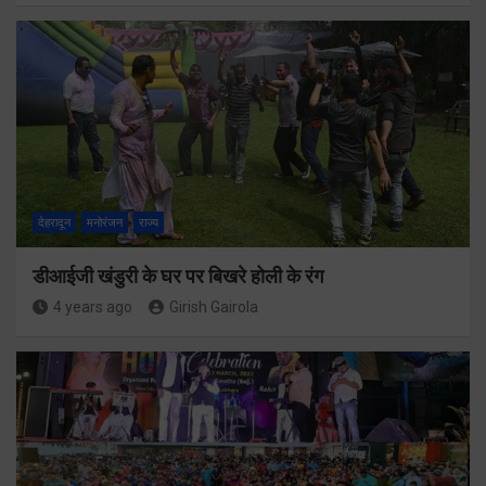
देहरादून
मनोरंजन
राज्य
डीआईजी खंडुरी के घर पर बिखरे होली के रंग
4 years ago
Girish Gairola