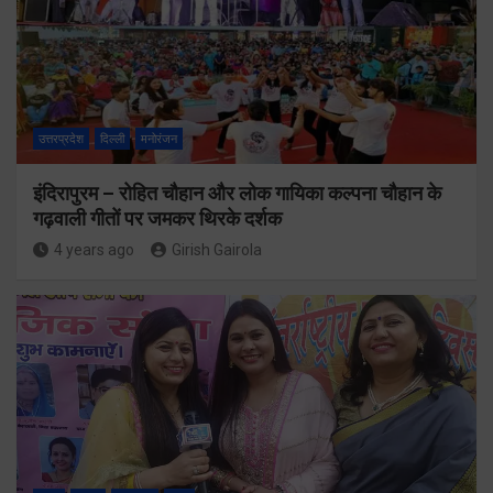
उत्तरप्रदेश
दिल्ली
मनोरंजन
इंदिरापुरम – रोहित चौहान और लोक गायिका कल्पना चौहान के
गढ़वाली गीतों पर जमकर थिरके दर्शक
4 years ago
Girish Gairola