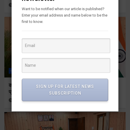
4 hours ago
Viri Gairola
Want to be notified when our article is published?
Enter your email address and name below to be the
first to know.
राज्य
ALL
देहरादून
कॉमनवेल्थ गेम्स 2026 के उत्तराखंड के पदक विजेताओं और
SIGN UP FOR LATEST NEWS
प्रशिक्षकों को मुख्यमंत्री धामी ने किया सम्मानित
SUBSCRIPTION
4 hours ago
Viri Gairola