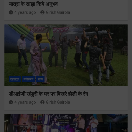
यात्रा के साझा किये अनुभव
4 years ago
Girish Gairola
देहरादून
मनोरंजन
राज्य
डीआईजी खंडुरी के घर पर बिखरे होली के रंग
4 years ago
Girish Gairola