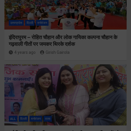
उत्तरप्रदेश
दिल्ली
मनोरंजन
इंदिरापुरम – रोहित चौहान और लोक गायिका कल्पना चौहान के
गढ़वाली गीतों पर जमकर थिरके दर्शक
4 years ago
Girish Gairola
ALL
दिल्ली
मनोरंजन
राज्य